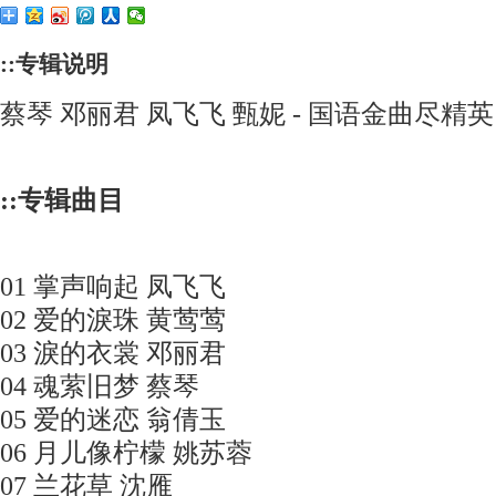
::专辑说明
蔡琴 邓丽君 凤飞飞 甄妮 - 国语金曲尽精英 SAC
::专辑曲目
01 掌声响起 凤飞飞
02 爱的淚珠 黄莺莺
03 淚的衣裳 邓丽君
04 魂萦旧梦 蔡琴
05 爱的迷恋 翁倩玉
06 月儿像柠檬 姚苏蓉
07 兰花草 沈雁