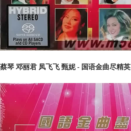
蔡琴 邓丽君 凤飞飞 甄妮 - 国语金曲尽精英