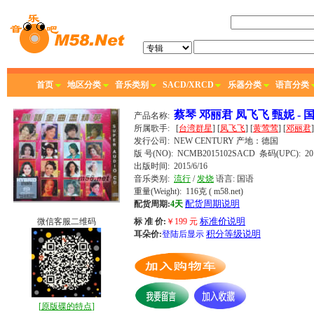
首页
地区分类
音乐类别
SACD/XRCD
乐器分类
语言分类
蔡琴 邓丽君 凤飞飞 甄妮 - 
产品名称:
所属歌手:
[
台湾群星
] [
凤飞飞
] [
黄莺莺
] [
邓丽君
]
发行公司:
NEW CENTURY
产地：德国
版 号(NO): NCMB2015102SACD
条码(UPC): 201
出版时间:
2015/6/16
音乐类别:
流行
/
发烧
语言:
国语
重量(Weight): 116克
( m58.net)
配货周期说明
配货周期:
4天
标准价说明
微信客服二维码
标 准 价:
￥
199
元
积分等级说明
耳朵价:
登陆后显示
[
原版碟的特点
]