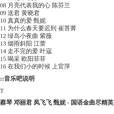
08 月亮代表我的心 陈芬兰
09 送君 黄晓君
10 真真的爱 甄妮
11 为什么春天要迟到 崔苔菁
12 绿岛小夜曲 紫薇
13 烟雨斜阳 江蕾
14 走不完的爱 叶寇
15 喝采 欧阳菲菲
16 在我们小的时候 上官萍
::音乐吧说明
T
蔡琴 邓丽君 凤飞飞 甄妮 - 国语金曲尽精英