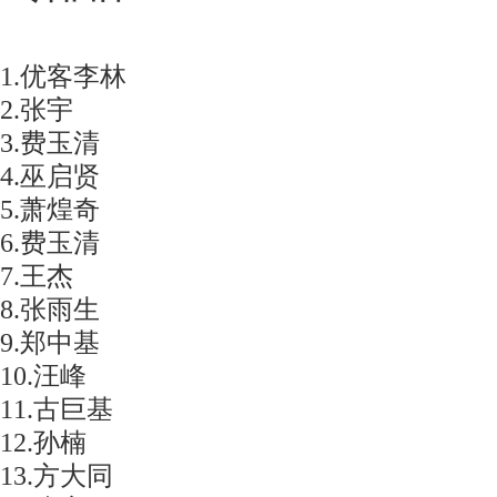
1.优客李林
2.张宇
3.费玉清
4.巫启贤
5.萧煌奇
6.费玉清
7.王杰
8.张雨生
9.郑中基
10.汪峰
11.古巨基
12.孙楠
13.方大同