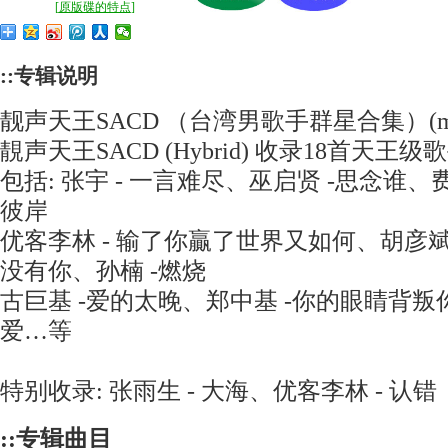
[
原版碟的特点
]
::专辑说明
靓声天王SACD （台湾男歌手群星合集）(m58
靚声天王SACD (Hybrid) 收录18首天王
包括: 张宇 - 一言难尽、巫启贤 -思念谁、费
彼岸
优客李林 - 输了你贏了世界又如何、胡彦斌 
没有你、孙楠 -燃烧
古巨基 -爱的太晚、郑中基 -你的眼睛背叛你
爱…等
特别收录: 张雨生 - 大海、优客李林 - 认错
::专辑曲目