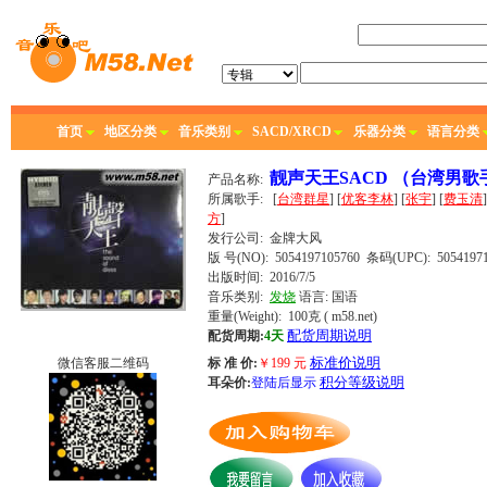
首页
地区分类
音乐类别
SACD/XRCD
乐器分类
语言分类
靓声天王SACD （台湾男
产品名称:
所属歌手:
[
台湾群星
] [
优客李林
] [
张宇
] [
费玉清
]
方
]
发行公司:
金牌大风
版 号(NO): 5054197105760
条码(UPC): 50541971
出版时间:
2016/7/5
音乐类别:
发烧
语言:
国语
重量(Weight): 100克
( m58.net)
配货周期说明
配货周期:
4天
标准价说明
微信客服二维码
标 准 价:
￥
199
元
积分等级说明
耳朵价:
登陆后显示