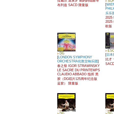
拉威尔 波莱罗 鹅妈妈组曲等
SON
[
WIE
布列兹 SACD 限量版
PHI
乐乐
2025 
202
欧版
ES
DG
[
日本
[
LONDON SYMPHONY
比才
ORCHESTRA伦敦交响乐团
]
SAC
春之祭 IGOR STRAWINSKY
LE SACRE DU PRINTEMPS
CLAUDIO ABBADO 指挥 黑
胶（DG唱片125周年纪念版
蓝胶） 限量版
DG
DG