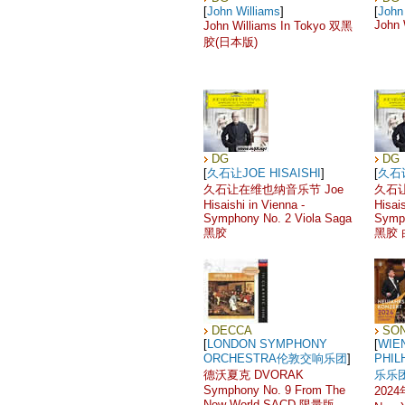
[
John Williams
]
[
John
John 
John Williams In Tokyo 双黑
胶(日本版)
DG
DG
[
久石让JOE HISAISHI
]
[
久石让
久石让在维也纳音乐节 Joe
久石让
Hisaishi in Vienna -
Hisais
Symphony No. 2 Viola Saga
Symph
黑胶
黑胶 
DECCA
SON
[
LONDON SYMPHONY
[
WIE
ORCHESTRA伦敦交响乐团
]
PHI
德沃夏克 DVORAK
乐乐
Symphony No. 9 From The
202
New World SACD 限量版