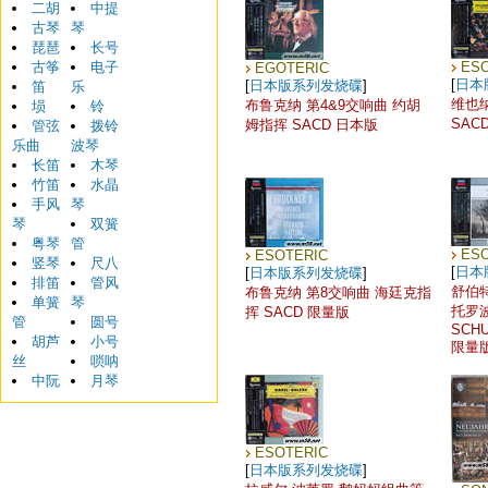
二胡
中提
古琴
琴
琵琶
长号
古筝
电子
ES
EGOTERIC
[
日本
[
日本版系列发烧碟
]
笛
乐
维也
布鲁克纳 第4&9交响曲 约胡
埙
铃
SAC
姆指挥 SACD 日本版
管弦
拨铃
乐曲
波琴
长笛
木琴
竹笛
水晶
手风
琴
琴
双簧
粤琴
管
ES
ESOTERIC
竖琴
尺八
[
日本
[
日本版系列发烧碟
]
排笛
管风
舒伯
布鲁克纳 第8交响曲 海廷克指
单簧
琴
托罗
挥 SACD 限量版
管
圆号
SCHU
胡芦
小号
限量
丝
唢呐
中阮
月琴
ESOTERIC
[
日本版系列发烧碟
]