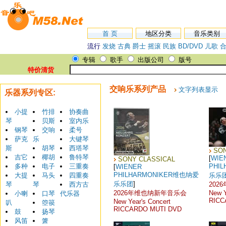
首 页
地区分类
音乐类别
流行
发烧
古典
爵士
摇滚
民族
BD/DVD
儿歌
专辑
歌手
出版公司
版号
特价清货
交响乐系列产品
文字列表显示
乐器系列专区:
小提
竹排
协奏曲
琴
贝斯
室内乐
钢琴
交响
柔号
萨克
乐
大键琴
斯
胡琴
西塔琴
SON
吉它
椰胡
鲁特琴
[
WIE
SONY CLASSICAL
多种
电子
三重奏
PHI
[
WIENER
PHILHARMONIKER维也纳爱
大提
马头
四重奏
乐乐
乐乐团
]
琴
琴
西方古
202
2026年维也纳新年音乐会
New Y
小喇
口琴
代乐器
RICC
New Year's Concert
叭
箜篌
RICCARDO MUTI DVD
鼓
扬琴
风笛
箫