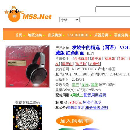
首页
地区分类
音乐类别
SACD/XRCD
乐器分类
语言分类
发烧中的精选（国语） VOL.3 
产品名称:
藏版 红色封面
[
LP
]
所属歌手:
[
台湾群星
] [
潘美辰
] [
蔡幸娟
] [
彭羚
] [
友
] [
李茂山
] [
陈艾玲
] [
方季惟
]
发行公司:
NEW CENTURY
产地：德国
版 号(NO): NCLP2013
条码(UPC): 20142701201
出版时间:
2015/6/1
音乐类别:
流行
/
发烧
/
黑胶
语言:
国语
重量(Weight): 492克
( m58.net)
配货周期说明
配货周期:
4周以上
标准价说明
微信客服二维码
标 准 价:
￥
345
元
积分等级说明
耳朵价:
登陆后显示