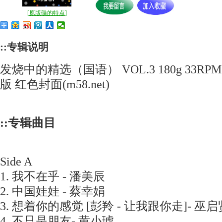
[
原版碟的特点
]
::专辑说明
发烧中的精选（国语） VOL.3 180g 33RP
版 红色封面(m58.net)
::专辑曲目
Side A
1. 我不在乎 - 潘美辰
2. 中国娃娃 - 蔡幸娟
3. 想着你的感觉 [彭羚 - 让我跟你走]- 巫启
4. 不只是朋友- 黄小琥