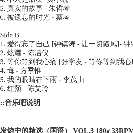
5. 真实的故事 - 朱哲琴
6. 被遗忘的时光 - 蔡琴
Side B
1. 爱得忘了自己 [钟镇涛 - 让一切隨风]- 
2. 炫耀 - 陈洁仪
3. 等你等到我心痛 [张学友 - 等你等到我心痛
4. 悔 - 方季惟
5. 我的眼睛在下雨 - 李茂山
6. 红顏 - 陈艾玲
::音乐吧说明
发烧中的精选（国语） VOL.3 180g 33R