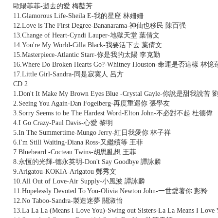
歐陽菲菲-逝去的愛 梅豔芳
11.Glamorous Life-Sheila E-我的星座 林姍姍
12.Love is The First Degree-Bananarama-神仙也移民 陳百强
13.Change of Heart-Cyndi Lauper-地獄天堂 葉倩文
14.You're My World-Cilla Black-我要活下去 葉倩文
15.Masterpiece-Atlantic Starr-你是我的太陽 李克勤
16.Where Do Broken Hearts Go?-Whitney Houston-命運是否這樣 林憶
17.Little Girl-Sandra-同是寂寞人 呂方
CD 2
1.Don't It Make My Brown Eyes Blue -Crystal Gayle-你說是甜我說
2.Seeing You Again-Dan Fogelberg-再度重遇你 張學友
3.Sorry Seems to be The Hardest Word-Elton John-不必對不起 杜德偉
4.I Go Crazy-Paul Davis-心愛 黎明
5.In The Summertime-Mungo Jerry-紅日我愛你 林子祥
6.I'm Still Waiting-Diana Ross-又繼續等 王菲
7.Bluebeard -Cocteau Twins-胡思亂想 王菲
8.永恆的光輝-德永英明-Don't Say Goodbye 譚詠麟
9.Arigatou-KOKIA-Arigatou 鄭秀文
10.All Out of Love-Air Supply-小風波 譚詠麟
11.Hopelessly Devoted To You-Olivia Newton John-一世愛著你 彭羚
12.No Taboo-Sandra-製造迷夢 關淑怡
13.La La La (Means I Love You)-Swing out Sisters-La La Means I Lov