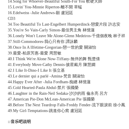
14.Song for Whoever-Beautiful South-For You 軟硬天師
15.Lovin' You-Minnie Riperton-離不開 草蜢
16.Edelweiss -Julie Andrews-願 盧冠廷
CD3
34.Too Beautiful To Last-Engelbert Humperdinck-戀愛片段 許志安
35.You're So Vain-Carly Simon-最佳男主角 林憶蓮
36.Lonely Won't Leave Me Alone-Glenn Medeiros-千億個夜晚 林子祥
37.Still-Commodores-我心只有你 譚詠麟
38.Once In A lIfetime-Gregorian-戀一世的愛 關淑怡
39.最愛-柏原芳惠-最愛 周慧敏
40.I Think We're Alone Now-Tiffany-無伴的舞 甄楚倩
41.Everybody Move-Cathy Dennis-披星戴月 陳慧嫻
42.I Like It-Dino-I Like It 張立基
43.Le dernier qui a parlé -Amina-梵音 關淑怡
44.Happy Ever After -Julia Fordham-痴纏 林憶蓮
45.Cold Hearted-Paula Abdul-禁片 張國榮
46.Laughter in the Rain-Neil Sedaka-沙沙的雨 倫永亮 呂方
47.American Pie-Don McLean-American Pie 張國榮
48.Before The Next Teardrop Falls-Freddy Fender-流下眼淚前 徐小鳳
49.My Girl-Temptations-跳進你心窩 盧冠廷
::音乐吧说明