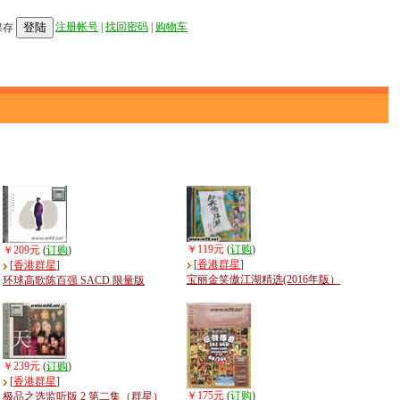
登陆
注册帐号
|
找回密码
|
购物车
保存
￥119元
(
订购
)
￥209元
(
订购
)
[
香港群星
]
[
香港群星
]
宝丽金笑傲江湖精选(2016年版）
环球高歌陈百强 SACD 限量版
￥239元
(
订购
)
[
香港群星
]
￥175元
(
订购
)
极品之选监听版 2 第二集（群星）