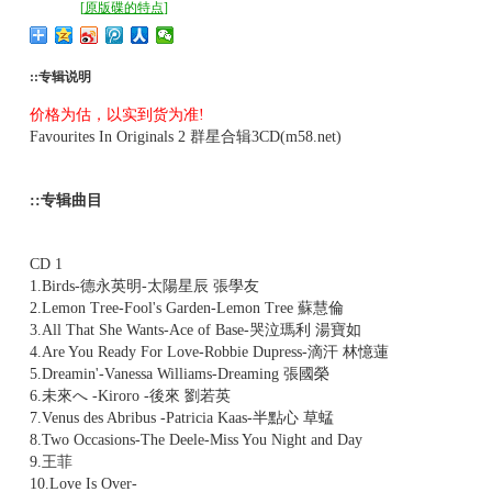
[
原版碟的特点
]
::专辑说明
价格为估，以实到货为准!
Favourites In Originals 2 群星合辑3CD(m58.net)
::专辑曲目
CD 1
1.Birds-德永英明-太陽星辰 張學友
2.Lemon Tree-Fool's Garden-Lemon Tree 蘇慧倫
3.All That She Wants-Ace of Base-哭泣瑪利 湯寶如
4.Are You Ready For Love-Robbie Dupress-滴汗 林憶蓮
5.Dreamin'-Vanessa Williams-Dreaming 張國榮
6.未來へ -Kiroro -後來 劉若英
7.Venus des Abribus -Patricia Kaas-半點心 草蜢
8.Two Occasions-The Deele-Miss You Night and Day
9.王菲
10.Love Is Over-