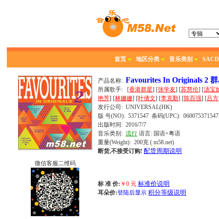
首页
地区分类
音乐类别
SACD
Favourites In Originals
产品名称:
所属歌手:
[
香港群星
] [
张学友
] [
苏慧伦
] [
汤宝
艳芳
] [
林姗姗
] [
叶倩文
] [
李克勤
] [
陈百强
] [
吕方
发行公司:
UNIVERSAL(HK)
版 号(NO): 5371547
条码(UPC): 060075371547
出版时间:
2016/7/7
音乐类别:
流行
语言:
国语+粤语
重量(Weight): 200克
( m58.net)
配货周期说明
断货,不接受订购!
微信客服二维码
标准价说明
标 准 价:
￥
0
元
积分等级说明
耳朵价:
登陆后显示