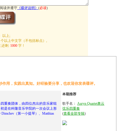
阅读并遵守
《
碟评说明
》
(
必读
)
）以上;
个以上中文字（不包括标点）,
,还剩:
1000
字！
妙作用，实践出真知。好经验要分享，也欢迎你发表碟评。
本期推荐
著名的弦乐四重奏团体，由四位杰出的音乐家组
歌手名：
Auryn Quartet奥云
，最初是在科隆音乐学院的一次会议上形
弦乐四重奏
imchev（第一小提琴）、Matthias
(
查看全部专辑
)