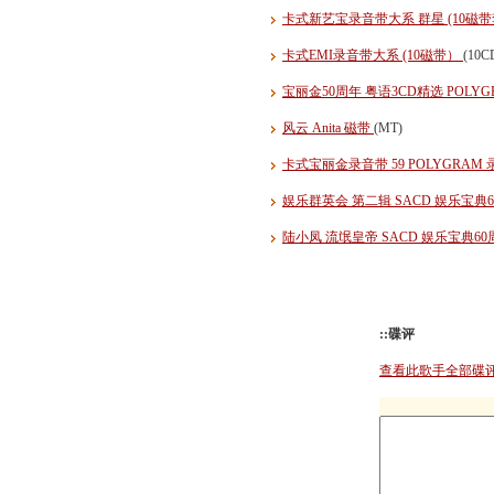
卡式新艺宝录音带大系 群星 (10磁
卡式EMI录音带大系 (10磁带）
(10C
宝丽金50周年 粤语3CD精选 POLYGR
风云 Anita 磁带
(MT)
卡式宝丽金录音带 59 POLYGR
娱乐群英会 第二辑 SACD 娱乐宝典
陆小凤 流氓皇帝 SACD 娱乐宝典6
::碟评
查看此歌手全部碟