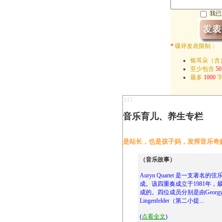
我已
*
碟评发表限制：
银耳朵（含
至少包含
50
最多
1000
字
: : :
音乐育儿、养生专栏
是站长，也是孩子妈，发挥音乐奇
（音乐故事）
Auryn Quartet 是一支
成。该四重奏成立于1981年
成的。四位成员分别是由Georgy D
Lingenfelder（第二小提...
(
点看全文
)