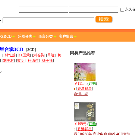
永久
/XRCD
乐器分类
语言分类
客户留言
 2 群星合辑3CD
[
3CD
]
同类产品推荐
如
] [
林忆莲
] [
张国荣
] [
刘若英
] [
草蜢
] [
梅
] [
刘美君
] [
黎明
] [
杜德伟
] [
林子祥
]
5
￥111元
(
订购
)
[
香港群星
]
永恒小调
￥199元
(
订购
)
[
香港群星
]
我们的60年 商业电台 60首 4CD套装