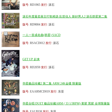
版号
: RD1965
发行
: 滚石
滚石年度最卖座主打歌精选 乱世佳人 新好男人2 滚石群星第二集
版号
: RD9004
发行
: 滚石
一人一首成名曲(群星) SACD
版号
: RSACD012
发行
: 滚石
GET UP 起来
版号
: RD2059
发行
: 滚石
华星极品珍藏2 第二集 ARM 24K金碟 限量版
版号
: EAARMCD019
发行
: 东亚
华星合唱 DUET 极品珍藏ARM ( 33 1/3RPM) 黄胶 黑胶 全球限量版
版号
: EALP038
发行
: 东亚