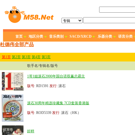
首页
地区分类
音乐类别
SACD/XRCD
乐器分类
语言分类
杜德伟全部产品
第1页
第2页
第3页
第4页
第5页
歌手名/专辑名/版号
1哥1姐滚石2000年国台语双赢总霸主
版号
: RD1591
发行
: 滚石
滚石30周年精选珍藏集 7CD套装香港版
版号
: ROD5339
发行
: 滚石（HK）
好样