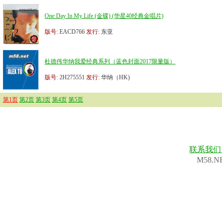
One Day In My Life (金碟) (华星40经典金唱片)
版号
: EACD766
发行
: 东亚
杜德伟华纳我爱经典系列（蓝色封面2017限量版）
版号
: 2H275551
发行
: 华纳（HK)
第1页
第2页
第3页
第4页
第5页
联系我
M58.N