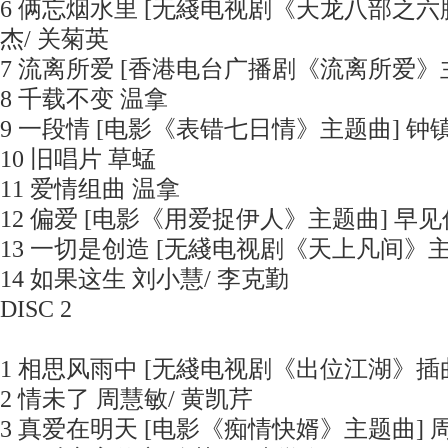
6 俩忘烟水里 [无綫电视剧《天龙八部之六
杰/ 关菊英
7 流离所爱 [香港电台广播剧《流离所爱》主
8 千载不变 温拿
9 一段情 [电影《表错七日情》主题曲] 钟镇
10 旧唱片 草蜢
11 爱情组曲 温拿
12 偏爱 [电影《用爱捉伊人》主题曲] 早见
13 一切是创造 [无綫电视剧《天上凡间》主
14 如果这生 刘小慧/ 李克勤
DISC 2
1 相思风雨中 [无綫电视剧《出位江湖》插曲
2 情未了 周慧敏/ 黄凯芹
3 真爱在明天 [电影《痴情快婿》主题曲] 