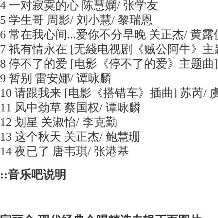
4 一对寂寞的心 陈慧嫻/ 张学友
5 学生哥 周影/ 刘小慧/ 黎瑞恩
6 常在我心间...爱你不分早晚 关正杰/ 黄露
7 祇有情永在 [无綫电视剧《贼公阿牛》主题
8 停不了的爱 [电影《停不了的爱》主题曲]
9 暂别 雷安娜/ 谭咏麟
10 请跟我来 [电影《搭错车》插曲] 苏芮/ 
11 风中劲草 蔡国权/ 谭咏麟
12 划星 关淑怡/ 李克勤
13 这个秋天 关正杰/ 鲍慧珊
14 夜已了 唐韦琪/ 张港基
::音乐吧说明