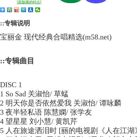
[
原版碟的特点
]
::专辑说明
宝丽金 现代经典合唱精选(m58.net)
::专辑曲目
DISC 1
1 So Sad 关淑怡/ 草蜢
2 明天你是否依然爱我 关淑怡/ 谭咏麟
3 夜半轻私语 陈慧嫻/ 张学友
4 望星星 刘小慧/ 黄凯芹
5 人在旅途洒泪时 [丽的电视剧《人在江湖》