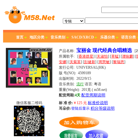
首页
地区分类
音乐类别
SACD/XRCD
乐器分类
语言分类
宝丽金 现代经典合唱精选
产品名称:
[
所属歌手:
[
香港群星
] [
关淑怡
] [
草蜢
] [
谭咏麟
] [
安娜
] [
关菊英
] [
彭健新
] [
周慧敏
] [
黎瑞恩
]
发行公司:
UNIVERSAL(HK)
版 号(NO): 4599189
出版时间:
2022/9/15
音乐类别:
流行
语言:
粤语
重量(Weight): 201克
( m58.net)
配货周期说明
配货周期:
4天
标准价说明
微信客服二维码
标 准 价:
￥
125
元
积分等级说明
耳朵价:
登陆后显示