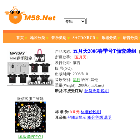
首页
地区分类
音乐类别
SACD/XRCD
乐器分类
语言分类
五月天2006春季号T恤套装组
产品名称:
所属歌手:
[
五月天
]
发行公司:
滚石
版 号(NO):
出版时间:
2006/5/10
音乐类别:
流行
语言:
其他
重量(Weight): 200克
( m58.net)
配货周期说明
断货,不接受订购!
微信客服二维码
标准价说明
标 准 价:
￥
0
元
积分等级说明
耳朵价:
登陆后显示
[
原版碟的特点
]