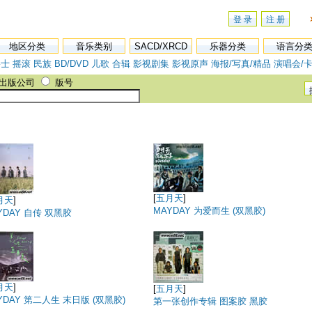
登 录
注 册
地区分类
音乐类别
SACD/XRCD
乐器分类
语言分
爵士
摇滚
民族
BD/DVD
儿歌
合辑
影视剧集
影视原声
海报/写真/精品
演唱会/卡
出版公司
版号
[
五月天
]
月天
]
MAYDAY 为爱而生 (双黑胶)
YDAY 自传 双黑胶
月天
]
[
五月天
]
YDAY 第二人生 末日版 (双黑胶)
第一张创作专辑 图案胶 黑胶