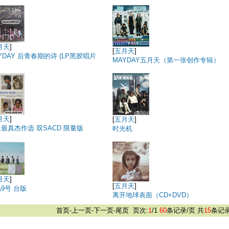
月天
]
[
五月天
]
YDAY 后青春期的诗 (LP黑胶唱片
MAYDAY五月天（第一张创作专辑）
月天
]
[
五月天
]
最真杰作选 双SACD 限量版
时光机
月天
]
[
五月天
]
9号 台版
离开地球表面（CD+DVD）
首页-
上一页-
下一页-
尾页
页次:
1
/1
60
条记录/页 共
15
条记