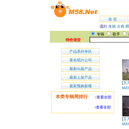
首 页
流行
发烧
古典
专辑
歌手
特价清货
产品系列专区
著名唱片公司
最新出版产品
最新上架产品
[
五
最新预购新碟
MA
[
五
MA