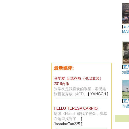
[
五
MA
[
五
最新碟评:
知足
张学友 百花齐放（4CD套装）
2018再版
张学友是我喜欢的歌星，看见这
张百花齐放（4CD...
[
YANGCH
]
[
五
作品
HELLO TERESA CARPIO
这张《Hello》碟找了很久，庆幸
在这里找到了...
[
JasmineTan225
]