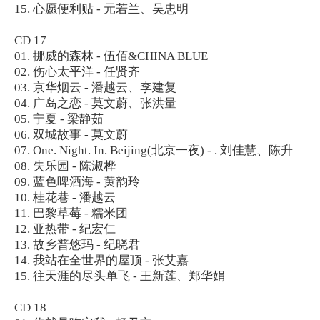
15. 心愿便利贴 - 元若兰、吴忠明
CD 17
01. 挪威的森林 - 伍佰&CHINA BLUE
02. 伤心太平洋 - 任贤齐
03. 京华烟云 - 潘越云、李建复
04. 广岛之恋 - 莫文蔚、张洪量
05. 宁夏 - 梁静茹
06. 双城故事 - 莫文蔚
07. One. Night. In. Beijing(北京一夜) - . 刘佳慧、陈升
08. 失乐园 - 陈淑桦
09. 蓝色啤酒海 - 黄韵玲
10. 桂花巷 - 潘越云
11. 巴黎草莓 - 糯米团
12. 亚热带 - 纪宏仁
13. 故乡普悠玛 - 纪晓君
14. 我站在全世界的屋顶 - 张艾嘉
15. 往天涯的尽头单飞 - 王新莲、郑华娟
CD 18