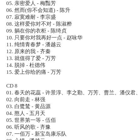
05. 亲密爱人 - 梅豔芳
06. 然而(你不会知道) - 陈升
07. 寂寞难耐 - 李宗盛
08. 这样爱你对不对 - 陈淑桦
09. 躺在你的衣柜 - 陈绮贞
10. 只要你对我再好一点 - 赵咏华
11. 纯情青春梦 - 潘越云
12. 原来的我 - 齐秦
13. 就值得了爱 - 万芳
14. 脱掉 - 杜德伟
15. 爱上你给的痛 - 万芳
CD 8
01. 春天的花蕊 - 许景淳、李之勤、万芳、曹兰、潘仪君
02. 向前走 - 林强
03. 白鹭鸶 - 黄品源
04. 憨人 - 五月天
05. 世界第一等 - 伍佰
06. 听风的歌 - 齐豫
07. 一佰万 - 新宝岛康乐队