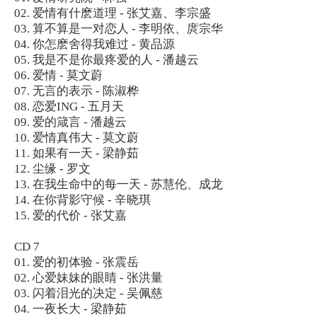
02. 爱情有什麽道理 - 张艾嘉、李宗盛
03. 算不算是一对恋人 - 李明依、庹宗华
04. 你怎麽舍得我难过 - 黄品源
05. 我是不是你最疼爱的人 - 潘越云
06. 爱情 - 莫文蔚
07. 无言的表示 - 陈淑桦
08. 恋爱ING - 五月天
09. 爱的箴言 - 潘越云
10. 爱情真伟大 - 莫文蔚
11. 如果有一天 - 梁静茹
12. 尘缘 - 罗文
13. 在我生命中的每一天 - 苏慧伦、成龙
14. 在你背影守候 - 辛晓琪
15. 爱的代价 - 张艾嘉
CD 7
01. 爱的初体验 - 张震岳
02. 心爱妹妹的眼睛 - 张洪量
03. 闪着泪光的决定 - 吴佩慈
04. 一夜长大 - 梁静茹