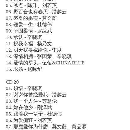
05. 冰点 - 陈升、刘若英
06. 野百合也有春天 - 潘越云
07. 盛夏的果实 - 莫文蔚
08. 锺爱一生 - 杜德伟
09. 坚固柔情 - 罗紘武
10. 承认 - 辛晓琪
11. 祝我幸福 - 杨乃文
12. 明天我要嫁给你 - 李度
13. 深情相拥 - 张国荣、辛晓琪
14. 爱情的尽头 - 伍佰&CHINA BLUE
15. 求婚 - 赵咏华
CD 20
01. 领悟 - 辛晓琪
02. 谢谢你曾经爱我 - 潘越云
03. 我一个人住 - 苏慧伦
04. 妳在他乡 - 刚泽斌
05. 跟着我一辈子 - 杜德伟
06. 为爱痴狂 - 刘若英
07. 那麽爱你为什麽 - 莫文蔚、黄品源