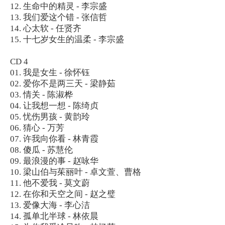
12. 生命中的精灵 - 李宗盛
13. 我们爱这个错 - 张信哲
14. 心太软 - 任贤齐
15. 十七岁女生的温柔 - 李宗盛
CD 4
01. 我是女生 - 徐怀钰
02. 爱你不是两三天 - 梁静茹
03. 情关 - 陈淑桦
04. 让我想一想 - 陈绮贞
05. 忧伤男孩 - 黄韵玲
06. 猜心 - 万芳
07. 许我向你看 - 林青霞
08. 傻瓜 - 苏慧伦
09. 最浪漫的事 - 赵咏华
10. 梁山伯与茱丽叶 - 卓文萱、曹格
11. 他不爱我 - 莫文蔚
12. 在你和天空之间 - 赵之璧
13. 爱像大海 - 李心洁
14. 孤单北半球 - 林依晨