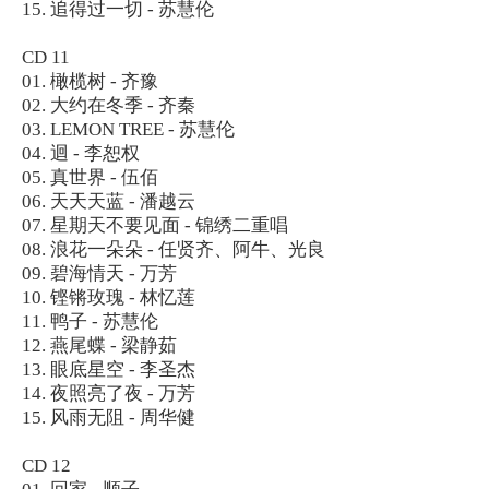
15. 追得过一切 - 苏慧伦
CD 11
01. 橄榄树 - 齐豫
02. 大约在冬季 - 齐秦
03. LEMON TREE - 苏慧伦
04. 迴 - 李恕权
05. 真世界 - 伍佰
06. 天天天蓝 - 潘越云
07. 星期天不要见面 - 锦绣二重唱
08. 浪花一朵朵 - 任贤齐、阿牛、光良
09. 碧海情天 - 万芳
10. 铿锵玫瑰 - 林忆莲
11. 鸭子 - 苏慧伦
12. 燕尾蝶 - 梁静茹
13. 眼底星空 - 李圣杰
14. 夜照亮了夜 - 万芳
15. 风雨无阻 - 周华健
CD 12