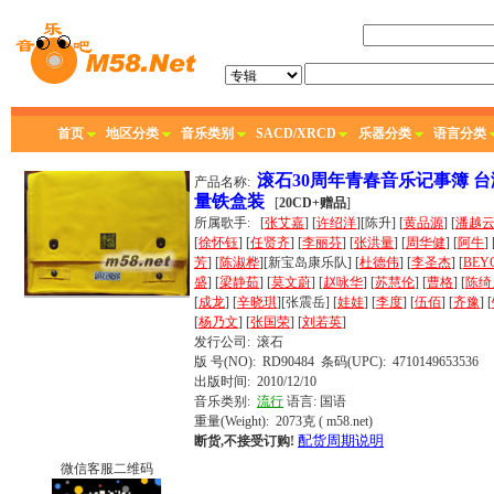
首页
地区分类
音乐类别
SACD/XRCD
乐器分类
语言分类
滚石30周年青春音乐记事簿 
产品名称:
量铁盒装
[
20CD+赠品
]
所属歌手:
[
张艾嘉
] [
许绍洋
][陈升] [
黄品源
] [
潘越
[
徐怀钰
] [
任贤齐
] [
李丽芬
] [
张洪量
] [
周华健
] [
阿牛
] 
芳
] [
陈淑桦
][新宝岛康乐队] [
杜德伟
] [
李圣杰
] [
BEY
盛
] [
梁静茹
] [
莫文蔚
] [
赵咏华
] [
苏慧伦
] [
曹格
] [
陈绮
[
成龙
] [
辛晓琪
][张震岳] [
娃娃
] [
李度
] [
伍佰
] [
齐豫
] [
[
杨乃文
] [
张国荣
] [
刘若英
]
发行公司:
滚石
版 号(NO): RD90484
条码(UPC): 4710149653536
出版时间:
2010/12/10
音乐类别:
流行
语言:
国语
重量(Weight): 2073克
( m58.net)
配货周期说明
断货,不接受订购!
微信客服二维码