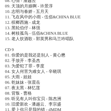
08. 心情 - 潘越云
09. 天顶的月娘啊 - 许景淳
10. 志明与春娇 - 五月天
11. 飞在风中的小雨 - 伍佰&CHINA BLUE
12. 槟榔西施 - 成龙
13. 黑轮伯仔 - 林强
14. 树枝孤鸟 - 伍佰&CHINA BLUE
15. 老人饮酒歌 - 郭英男和马兰吟唱队
CD 9
01. 你爱的是我还是别人 - 黄心懋
02. 手放开 - 李圣杰
03. 为爱犯了罪 - 李度
04. 女人何苦为难女人 - 辛晓琪
05. 大雨 - 娃娃
06. 乾妹妹 - 张震岳
07. 夜太黑 - 林忆莲
08. 背叛 - 曹格
09. 听见有人叫你宝贝 - 陈杰洲
10. 旧爱新欢 - 潘越云、李宗盛
11. 爱上你只是我的错 - dMDM