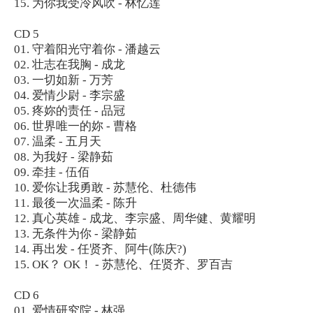
15. 为你我受冷风吹 - 林忆莲
CD 5
01. 守着阳光守着你 - 潘越云
02. 壮志在我胸 - 成龙
03. 一切如新 - 万芳
04. 爱情少尉 - 李宗盛
05. 疼妳的责任 - 品冠
06. 世界唯一的妳 - 曹格
07. 温柔 - 五月天
08. 为我好 - 梁静茹
09. 牵挂 - 伍佰
10. 爱你让我勇敢 - 苏慧伦、杜德伟
11. 最後一次温柔 - 陈升
12. 真心英雄 - 成龙、李宗盛、周华健、黄耀明
13. 无条件为你 - 梁静茹
14. 再出发 - 任贤齐、阿牛(陈庆?)
15. OK？ OK！ - 苏慧伦、任贤齐、罗百吉
CD 6
01. 爱情研究院 - 林强