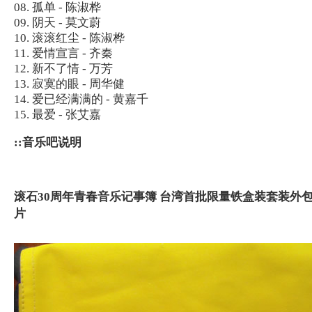
08. 孤单 - 陈淑桦
09. 阴天 - 莫文蔚
10. 滚滚红尘 - 陈淑桦
11. 爱情宣言 - 齐秦
12. 新不了情 - 万芳
13. 寂寞的眼 - 周华健
14. 爱已经满满的 - 黄嘉千
15. 最爱 - 张艾嘉
::音乐吧说明
滚石30周年青春音乐记事簿 台湾首批限量铁盒装套装外
片