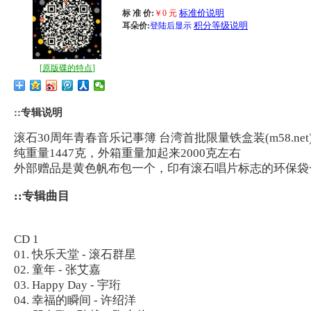
标准价说明
标 准 价:
￥
0
元
积分等级说明
耳朵价:
登陆后显示
[
原版碟的特点
]
::专辑说明
滚石30周年青春音乐记事簿 台湾首批限量铁盒装(m58.net
纯重量1447克，外箱重量加起来2000克左右
外部赠品是黄色帆布包一个，印有滚石唱片标志的环保袋
::专辑曲目
CD 1
01. 快乐天堂 - 滚石群星
02. 童年 - 张艾嘉
03. Happy Day - 宇珩
04. 幸福的瞬间 - 许绍洋