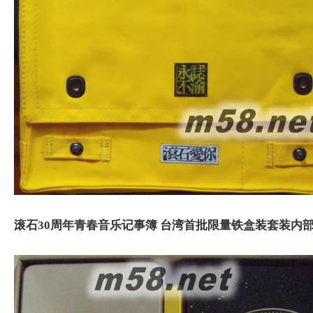
滚石30周年青春音乐记事簿 台湾首批限量铁盒装套装内