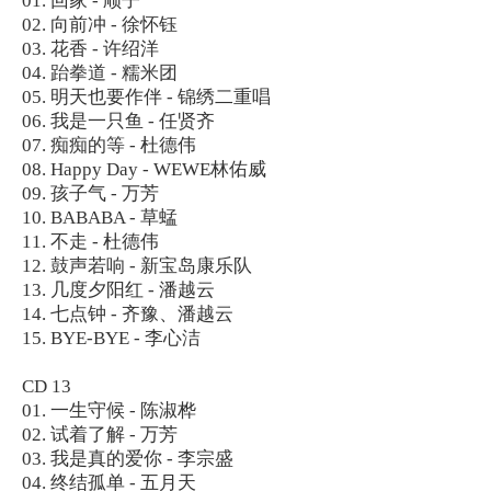
01. 回家 - 顺子
02. 向前冲 - 徐怀钰
03. 花香 - 许绍洋
04. 跆拳道 - 糯米团
05. 明天也要作伴 - 锦绣二重唱
06. 我是一只鱼 - 任贤齐
07. 痴痴的等 - 杜德伟
08. Happy Day - WEWE林佑威
09. 孩子气 - 万芳
10. BABABA - 草蜢
11. 不走 - 杜德伟
12. 鼓声若响 - 新宝岛康乐队
13. 几度夕阳红 - 潘越云
14. 七点钟 - 齐豫、潘越云
15. BYE-BYE - 李心洁
CD 13
01. 一生守候 - 陈淑桦
02. 试着了解 - 万芳
03. 我是真的爱你 - 李宗盛
04. 终结孤单 - 五月天