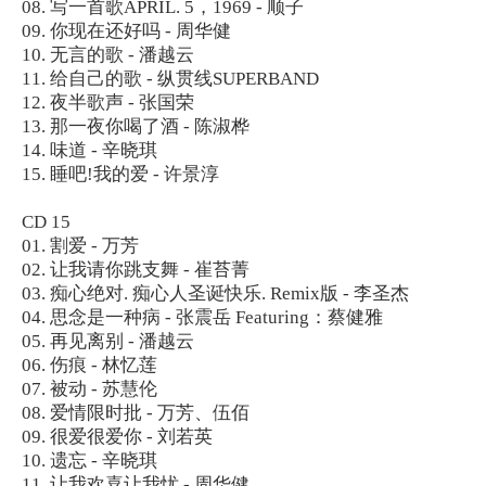
08. 写一首歌APRIL. 5，1969 - 顺子
09. 你现在还好吗 - 周华健
10. 无言的歌 - 潘越云
11. 给自己的歌 - 纵贯线SUPERBAND
12. 夜半歌声 - 张国荣
13. 那一夜你喝了酒 - 陈淑桦
14. 味道 - 辛晓琪
15. 睡吧!我的爱 - 许景淳
CD 15
01. 割爱 - 万芳
02. 让我请你跳支舞 - 崔苔菁
03. 痴心绝对. 痴心人圣诞快乐. Remix版 - 李圣杰
04. 思念是一种病 - 张震岳 Featuring：蔡健雅
05. 再见离别 - 潘越云
06. 伤痕 - 林忆莲
07. 被动 - 苏慧伦
08. 爱情限时批 - 万芳、伍佰
09. 很爱很爱你 - 刘若英
10. 遗忘 - 辛晓琪
11. 让我欢喜让我忧 - 周华健