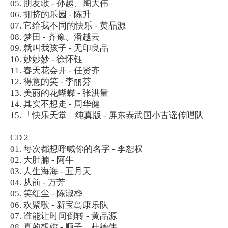
05. 朋友歌 - 孙越、陶大伟
06. 拥挤的乐园 - 陈升
07. 它给我不同的快乐 - 黄品源
08. 梦田 - 齐豫、潘越云
09. 就叫我孩子 - 无印良品
10. 妙妙妙 - 徐怀钰
11. 春天花会开 - 任贤齐
12. 得意的笑 - 李丽芬
13. 美丽的花蝴蝶 - 张洪量
14. 其实不想走 - 周华健
15. 「快乐天堂」纯真版 - 屏东泰武国小古谣传唱队
CD 2
01. 每次都想呼喊你的名字 - 李恕权
02. 大肚腩 - 阿牛
03. 人生海海 - 五月天
04. 从前 - 万芳
05. 笑红尘 - 陈淑桦
06. 欢聚歌 - 新宝岛康乐队
07. 谁能让时间倒转 - 黄品源
08. 真的想妳 - 顺子、杜德伟