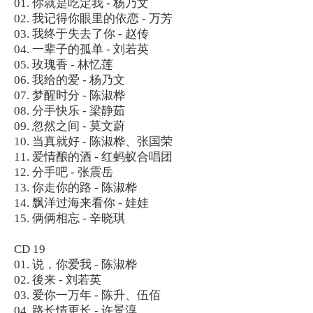
01. 你就是吃定我 - 杨乃文
02. 我记得你眼里的依恋 - 万芳
03. 我终于失去了你 - 赵传
04. 一辈子的孤单 - 刘若英
05. 玫瑰香 - 林忆莲
06. 我给的爱 - 杨乃文
07. 梦醒时分 - 陈淑桦
08. 分手快乐 - 梁静茹
09. 忽然之间 - 莫文蔚
10. 当真就好 - 陈淑桦、张国荣
11. 爱情酿的酒 - 红蚂蚁合唱团
12. 分手吧 - 张震岳
13. 你走你的路 - 陈淑桦
14. 飘洋过海来看你 - 娃娃
15. 俩俩相忘 - 辛晓琪
CD 19
01. 说，你爱我 - 陈淑桦
02. 後来 - 刘若英
03. 爱你一万年 - 陈升、伍佰
04. 路长情更长 - 许景淳