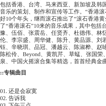
包括香港、台湾、马来西亚、新加坡及韩国
音乐的策划、制作和宣传等工作。“香港滚石
好10个年头，继而滚石推出了“滚石香港黄
了“香港滚石”10来的音乐成果，其中包括
豫、伍佰、张震岳、任贤齐、杜德伟、林
伦、李宗盛、周华健、陈升、黄品源、刘
钰、辛晓琪、品冠、潘越云、陈淑桦、赵
陈松伶、Beyond、黄凯芹、草蜢、张国
泉、中国火摇滚合集等精选，首首经典金
::专辑曲目
01. 还是会寂寞
02. 告诉我
03. 下午三点