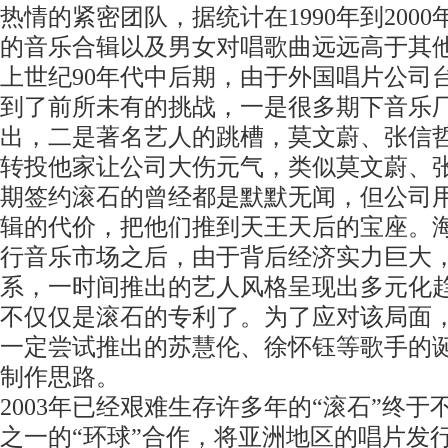
热情的紧密团队，据统计在1990年到200
的音乐合辑以及男女对唱歌曲远远高于其
上世纪90年代中后期，由于外国唱片公司
到了前所未有的挑战，一是很多期下音乐
出，二是著名艺人的跳槽，莫文蔚、张信
转投他家让公司大伤元气，类似莫文蔚、
期签约滚石的曾经都是默默无闻，但公司
辑的代价，把他们推到天王天后的宝座。
行音乐市场之后，由于背后经济实力巨大
系，一时间推出的艺人风格呈现出多元化
不仅仅是滚石的专利了。为了应对该局面
一定尝试推出的苏慧伦、徐怀钰等歌手的
制作思路。
2003年已经艰难生存许多年的“滚石”终
之一的“环球”合作，将亚洲地区的唱片发