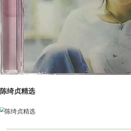
陈绮贞精选