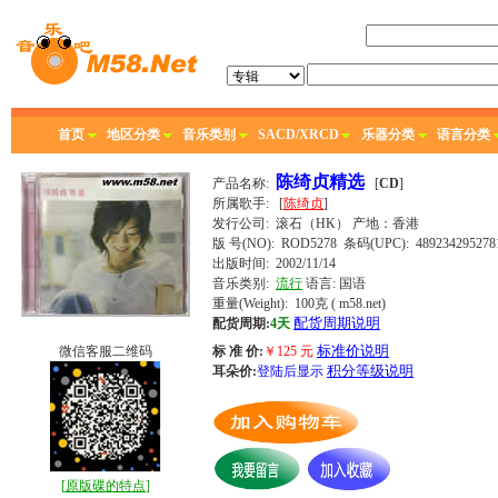
首页
地区分类
音乐类别
SACD/XRCD
乐器分类
语言分类
陈绮贞精选
产品名称:
[
CD
]
所属歌手:
[
陈绮贞
]
发行公司:
滚石（HK）
产地：香港
版 号(NO): ROD5278
条码(UPC): 489234295278
出版时间:
2002/11/14
音乐类别:
流行
语言:
国语
重量(Weight): 100克
( m58.net)
配货周期说明
配货周期:
4天
标准价说明
微信客服二维码
标 准 价:
￥
125
元
积分等级说明
耳朵价:
登陆后显示
[
原版碟的特点
]