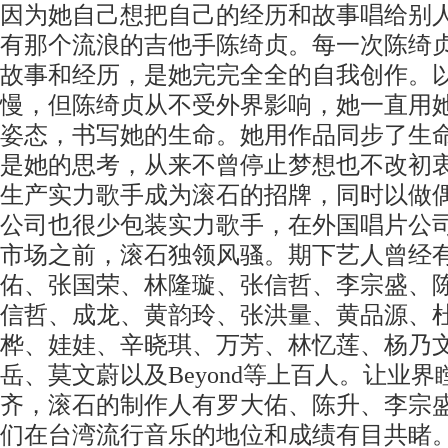
因为她自己想把自己的经历和故事唱给别
有那个流浪的吉他手陈绮贞。每一次陈绮
故事和经历，是她完完全全的自我创作。
慢，但陈绮贞从不受外界影响，她一直用
姿态，书写她的生命。她用作品同步了生
是她的思考，从来不曾停止梦想也不改初
生产实力歌手成为滚石的招牌，同时以做
公司也很少包装实力歌手，在外国唱片公
市场之前，滚石独领风骚。期下艺人曾经
佑、张国荣、林隆璇、张信哲、李宗盛、
信哲、成龙、黄韵玲、张洪量、黄品源、
桦、娃娃、辛晓琪、万芳、林忆莲、杨乃
岳、莫文蔚以及Beyond等上百人。让业
齐，滚石的制作人有罗大佑、陈升、李宗
们在台湾流行音乐的地位和成绩有目共睹