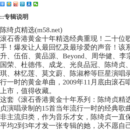
::专辑说明
陈绮贞精选(m58.net)
滚石香港黄金十年精选经典重现！二十位
手！爆发让人最回忆及最珍爱的声音！该
升、伍佰、黄品源、Beyond、周华健、
国荣、杜德伟、成龙、光良品冠、陈绮贞
琪、林忆莲、莫文蔚、陈淑桦等巨星演唱
行一时的黄金单曲，2009年11月底由滚
上市，值得收藏。
这套《滚石香港黄金十年系列：陈绮贞精
贞演唱录制的15首当年流行一时的经典歌
非主流归类，作为音乐才女，陈绮贞一直
平均2到3年才发一张专辑的她，决不愿自