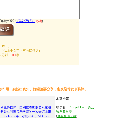
阅读并遵守
《
碟评说明
》
(
必读
)
）以上;
个以上中文字（不包括标点）,
,还剩:
1000
字！
妙作用，实践出真知。好经验要分享，也欢迎你发表碟评。
本期推荐
著名的弦乐四重奏团体，由四位杰出的音乐家组
歌手名：
Auryn Quartet奥云
，最初是在科隆音乐学院的一次会议上形
弦乐四重奏
imchev（第一小提琴）、Matthias
(
查看全部专辑
)