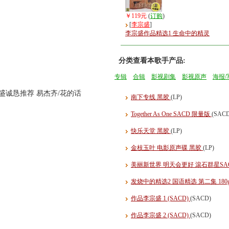
￥119元
(
订购
)
[
李宗盛
]
李宗盛作品精选1 生命中的精灵
分类查看本歌手产品:
专辑
合辑
影视剧集
影视原声
海报/
盛诚恳推荐 易杰齐/花的话
南下专线 黑胶
(LP)
Together As One SACD 限量版
(SAC
快乐天堂 黑胶
(LP)
金枝玉叶 电影原声碟 黑胶
(LP)
美丽新世界 明天会更好 滾石群星SA
发烧中的精选2 国语精选 第二集 180
作品李宗盛 1 (SACD)
(SACD)
作品李宗盛 2 (SACD)
(SACD)