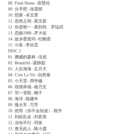
08. Final Home -苏慧伦
09. 分手吧 -张震狱
10. 想家 -卓文萱
11. 忽然之间 -莫文蔚
12. 你是唯一 -黄韵玲、罗纮武
13. 恋曲1980 -罗大佑
14. 故乡普悠玛 -纪晓君
15. 斗鱼 -李欣芸
DISC 2
01. 挪威的森林 -伍佰
02. Beautiful -梁静茹
03. 人生海海 -五月天
04. C'est La Vie -自然卷
05. 小天堂 -周华健
06. 祝我幸福 -杨乃文
07. 写一首歌 -顺子
08. 海洋 -陈建年
09. 慢火车 -万芳
10. 然而（你不会知道）-陈升
11. 到处乱走 -刘若英
12. 没你不行 -羽泉
13. 查无此人 -陈小霞