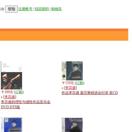
登陆
注册帐号
|
找回密码
|
购物车
保存
￥119元
(
订购
)
[
李宗盛
]
￥199元
(
订购
)
作品李宗盛 最完整精选全纪录 双CD
[
李宗盛
]
李宗盛的理性与感性作品音乐会
DVD DTS版