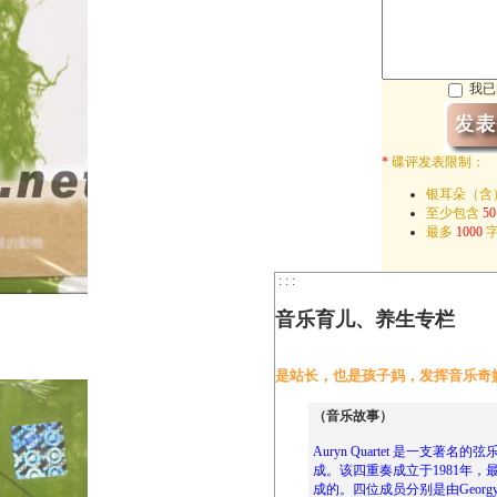
我已
*
碟评发表限制：
银耳朵（含
至少包含
50
最多
1000
字
: : :
音乐育儿、养生专栏
是站长，也是孩子妈，发挥音乐奇
（音乐故事）
Auryn Quartet 是一支
成。该四重奏成立于1981年
成的。四位成员分别是由Georgy D