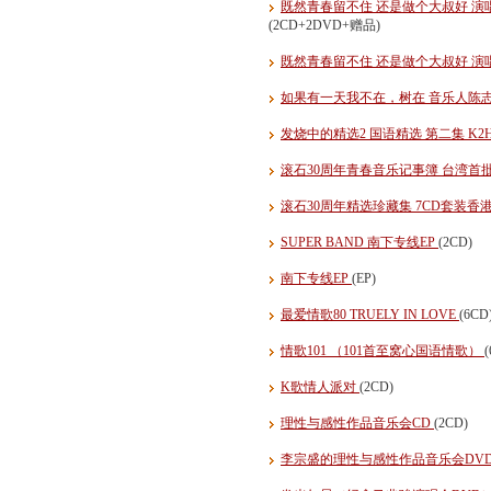
既然青春留不住 还是做个大叔好 演唱会巡
(2CD+2DVD+赠品)
既然青春留不住 还是做个大叔好 演唱
如果有一天我不在，树在 音乐人陈志远 Ma
发烧中的精选2 国语精选 第二集 K2
滚石30周年青春音乐记事簿 台湾首
滚石30周年精选珍藏集 7CD套装香
SUPER BAND 南下专线EP
(2CD)
南下专线EP
(EP)
最爱情歌80 TRUELY IN LOVE
(6CD
情歌101 （101首至窝心国语情歌）
K歌情人派对
(2CD)
理性与感性作品音乐会CD
(2CD)
李宗盛的理性与感性作品音乐会DVD