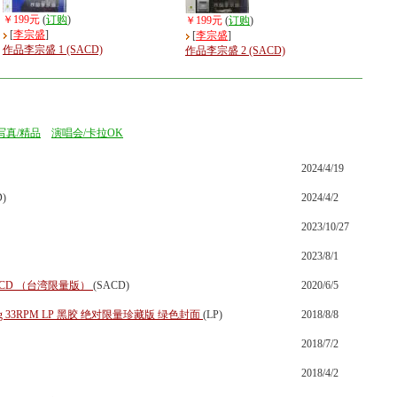
￥199元
(
订购
)
￥199元
(
订购
)
[
李宗盛
]
[
李宗盛
]
作品李宗盛 1 (SACD)
作品李宗盛 2 (SACD)
写真/精品
演唱会/卡拉OK
2024/4/19
D)
2024/4/2
2023/10/27
2023/8/1
CD （台湾限量版）
(SACD)
2020/6/5
g 33RPM LP 黑胶 绝对限量珍藏版 绿色封面
(LP)
2018/8/8
2018/7/2
2018/4/2