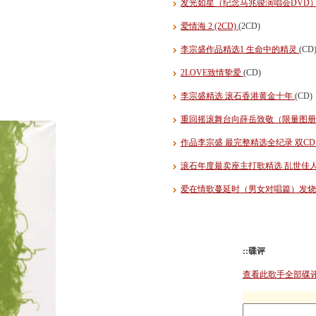
发光如星（纪念马兆骏演唱会DVD
爱情海 2 (2CD)
(2CD)
李宗盛作品精选1 生命中的精灵
(CD
2LOVE致情挚爱
(CD)
李宗盛精选 滚石香港黄金十年
(CD)
重回摇滚舞台向薛岳致敬（限量图
作品李宗盛 最完整精选全纪录 双C
滚石年度最卖座主打歌精选 乱世佳人
爱在情歌蔓延时（男女对唱篇）发
::碟评
查看此歌手全部碟