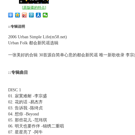
[
原版碟的特点
]
::专辑说明
2006 Urban Simple Life(m58.net)
Urban Folk 都会新民谣选辑
一张美好的合辑 30首源自简单心意的都会新民谣 唯一新歌收录 李宗
::专辑曲目
DISC 1
01. 寂寞难耐 -李宗盛
02. 花的话 -易杰齐
03. 告诉我 -陈绮贞
04. 想你 -Beyond
05. 那些花儿 -范玮琪
06. 明天也要作伴 -锦绣二重唱
07. 星星亮了 -阿牛