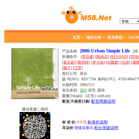
首页
地区分类
音乐类别
SACD
2006 Urban Simple Life
产品名称:
[
2C
所属歌手:
[
李宗盛
] [
陈绮贞
] [
BEYOND
] [
范玮
[
莫文蔚
] [
黄韵玲
] [
罗大佑
] [
纪晓君
] [
伍佰
] [
梁
[
顺子
] [
万芳
]
发行公司:
滚石
版 号(NO): RD17794
条码(UPC): 47101496477
出版时间:
2006/12/1
音乐类别:
流行
语言:
国语
重量(Weight): 147克
( m58.net)
配货周期说明
断货,不接受订购!
微信客服二维码
标准价说明
标 准 价:
￥
0
元
积分等级说明
耳朵价:
登陆后显示