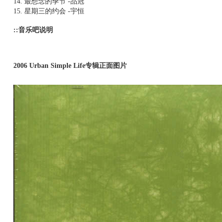
14. 最想念的季节 -品冠
15. 星期三的约会 -宇恒
::音乐吧说明
2006 Urban Simple Life专辑正面图片