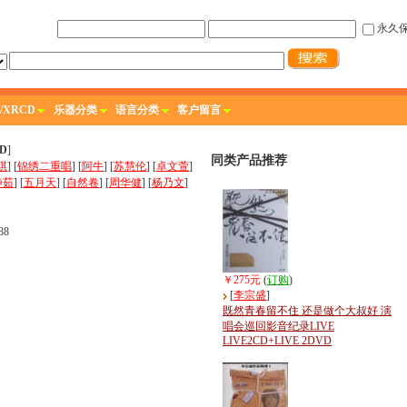
永久
/XRCD
乐器分类
语言分类
客户留言
D
]
同类产品推荐
琪
] [
锦绣二重唱
] [
阿牛
] [
苏慧伦
] [
卓文萱
]
静茹
] [
五月天
] [
自然卷
] [
周华健
] [
杨乃文
]
88
￥275元
(
订购
)
[
李宗盛
]
既然青春留不住 还是做个大叔好 演
唱会巡回影音纪录LIVE
LIVE2CD+LIVE 2DVD