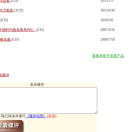
选作品集
(CD)
2013/1/17
3CD套装
(3CD)
2011/6/30
QCD)
2010/5/8
I中国时代曲名典系列6）
(CD)
2007/4/10
姚敏名曲
(CD)
2000/7/18
查看本歌手全部产品
部碟评
发表碟评
我已阅读并遵守
《
碟评说明
》
(
必读
)