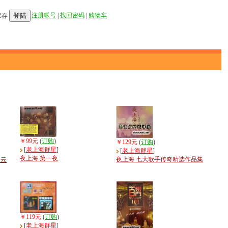
登陆
注册帐号
|
找回密码
|
购物车
保存
￥99元
(
订购
)
￥129元
(
订购
)
[
老上海群星
]
[
老上海群星
]
夜上海 第一夜
夜上海 七大歌手传奇精选作品集
舒云
￥119元
(
订购
)
[
老上海群星
]