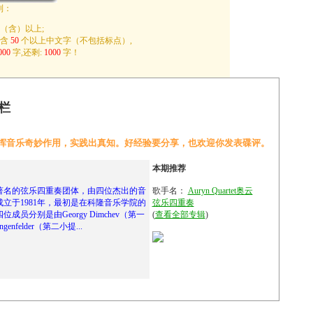
制：
（含）以上;
包含
50
个以上中文字（不包括标点）,
000
字,还剩:
1000
字！
栏
挥音乐奇妙作用，实践出真知。好经验要分享，也欢迎你发表碟评。
本期推荐
t 是一支著名的弦乐四重奏团体，由四位杰出的音
歌手名：
Auryn Quartet奥云
立于1981年，最初是在科隆音乐学院的
弦乐四重奏
员分别是由Georgy Dimchev（第一
(
查看全部专辑
)
ngenfelder（第二小提...