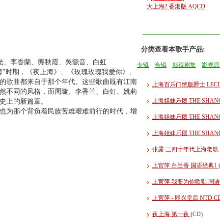
大上海2 香港版 AQCD
分类查看本歌手产品:
光、李香蘭、龔秋霞、吳鶯音、白虹
专辑
合辑
影视剧集
影视原
上海”时期，《夜上海》、《玫瑰玫瑰我爱你》、
的歌曲都来自于那个年代。这些歌曲既有江南
上海百乐门绝版爵士 LEC
然不同的风格，而周璇、李香兰、白虹、姚莉
上海姐妹乐团 THE SHANGH
史上的新篇章。
也为那个背负着民族苦难艰难前行的时代，增
上海姐妹乐团 THE SHANG
上海姐妹乐团 THE SHANG
张露 三四十年代上海老歌 180
上官萍 白兰香 国语经典1
上官萍 我要为你歌唱 国
上官萍 - 即兴皇后 NTD C
夜上海 第一夜
(CD)