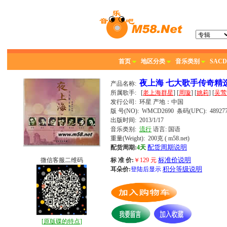
首页
地区分类
音乐类别
SACD
夜上海 七大歌手传奇精
产品名称:
所属歌手:
[
老上海群星
] [
周璇
] [
姚莉
] [
吴莺
发行公司:
环星
产地：中国
版 号(NO): WMCD2690
条码(UPC): 489277
出版时间:
2013/1/17
音乐类别:
流行
语言:
国语
重量(Weight): 200克
( m58.net)
配货周期说明
配货周期:
4天
标准价说明
微信客服二维码
标 准 价:
￥
129
元
积分等级说明
耳朵价:
登陆后显示
[
原版碟的特点
]