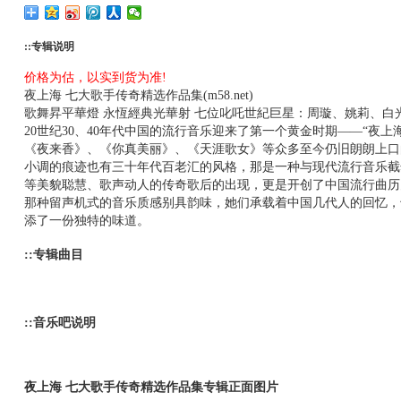
::专辑说明
价格为估，以实到货为准!
夜上海 七大歌手传奇精选作品集(m58.net)
歌舞昇平華燈 永恆經典光華射 七位叱吒世紀巨星：周璇、姚莉、白
20世纪30、40年代中国的流行音乐迎来了第一个黄金时期——“夜
《夜来香》、《你真美丽》、《天涯歌女》等众多至今仍旧朗朗上口
小调的痕迹也有三十年代百老汇的风格，那是一种与现代流行音乐截
等美貌聪慧、歌声动人的传奇歌后的出现，更是开创了中国流行曲历
那种留声机式的音乐质感别具韵味，她们承载着中国几代人的回忆，
添了一份独特的味道。
::专辑曲目
::音乐吧说明
夜上海 七大歌手传奇精选作品集专辑正面图片