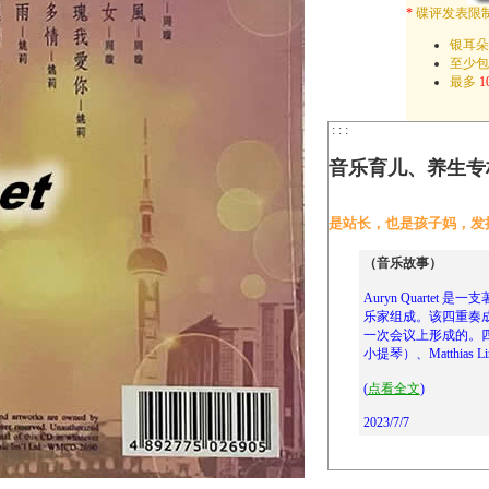
*
碟评发表限
银耳朵
至少
最多
1
: : :
音乐育儿、养生专
是站长，也是孩子妈，发
（音乐故事）
Auryn Quarte
乐家组成。该四重奏成
一次会议上形成的。四位成
小提琴）、Matthias Li
(
点看全文
)
2023/7/7