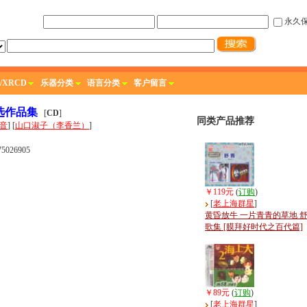
永久
/XRCD
乐器分类
语言分类
客户留言
选作品集
[
CD
]
同类产品推荐
音
] [
山口淑子（李香兰）
]
5026905
￥119元
(
订购
)
[
老上海群星
]
黄昏放牛 一片青青的草地 
歌集 [膜拜好时代之百代篇]
￥89元
(
订购
)
[
老上海群星
]