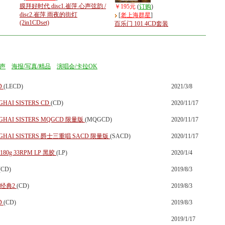
膜拜好时代 disc1.崔萍 心声弦韵 /
￥195元
(
订购
)
disc2.崔萍 雨夜的街灯
[
老上海群星
]
(2in1CDset)
百乐门 101 4CD套装
声
海报/写真/精品
演唱会/卡拉OK
D
(LECD)
2021/3/8
AI SISTERS CD
(CD)
2020/11/17
HAI SISTERS MQGCD 限量版
(MQGCD)
2020/11/17
HAI SISTERS 爵士三重唱 SACD 限量版
(SACD)
2020/11/17
g 33RPM LP 黑胶
(LP)
2020/1/4
(CD)
2019/8/3
语经典2
(CD)
2019/8/3
D
(CD)
2019/8/3
2019/1/17