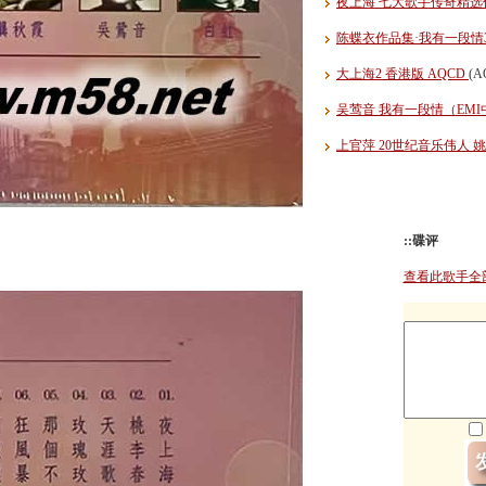
夜上海 七大歌手传奇精
陈蝶衣作品集·我有一段情
大上海2 香港版 AQCD
(A
吴莺音 我有一段情（EM
上官萍 20世纪音乐伟人 
::碟评
查看此歌手全