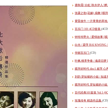
龚秋霞/ 白虹 秋水伊人/ 
张露之歌(花嫁) 扇舞 [
黄昏放牛 一片青青的草地
百乐门 101 4CD套装
(4CD
钟玲玲野火 / 爱情故事 
白光 / 梁萍 BAI KWONG 
华丽百乐门
(CD)
叶枫 桃李争春 / 魂牵旧梦
膜拜好时代 disc1.崔萍 心声弦
刘韵 穿短裙的小姐 / 知道不知
膜拜好时代 穿短裙的小姐 / 知
百代经典101套装 Vol.1 (6
玫瑰传奇 精选作品集
(CD