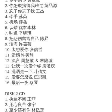
1. 梦不到你 黄鶯鶯
2. 你怎麼捨得我难过 黄品源
3. 忘了你忘了我 王杰
4. 牵手 苏芮
5. 机场 薛岳
6. 认错 优客李林
7. 味道 辛晓琪
8. 把悲伤留给自己 陈昇
9. 泪海 许茹芸
10. 太想爱你 张信哲
11. 遗憾 许美静
12. 流言 周慧敏 ＆ 林隆璇
13. 让我一次爱个够 庾澄庆
14. 瀟洒走一回 叶倩文
15. 爱要怎麼说 伍思凯
16. 最后一夜 蔡琴
DISK 2 CD
1. 执迷不悔 王菲
2. 用心良苦 张宇
3. 至少还有你 林忆莲