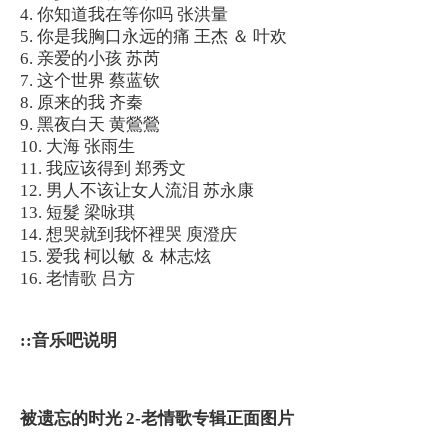
4. 你知道我在等你吗 张洪量
5. 你是我胸口永远的痛 王杰 ＆ 叶欢
6. 亲爱的小孩 苏芮
7. 这个世界 蔡蓝钦
8. 原来的我 齐秦
9. 黑夜白天 黄鶯鶯
10. 大海 张雨生
11. 我应该得到 郑秀文
12. 男人不该让女人流泪 苏永康
13. 短髮 梁咏琪
14. 想哭就到我怀裡哭 庾澄庆
15. 爱我 柯以敏 ＆ 林志炫
16. 老情歌 吕方
::音乐吧说明
被遗忘的时光 2-老情歌专辑正面图片