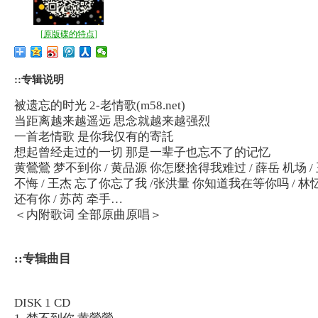
[
原版碟的特点
]
::专辑说明
被遗忘的时光 2-老情歌(m58.net)
当距离越来越遥远 思念就越来越强烈
一首老情歌 是你我仅有的寄託
想起曾经走过的一切 那是一辈子也忘不了的记忆
黄鶯鶯 梦不到你 / 黄品源 你怎麼捨得我难过 / 薛岳 机场 /
不悔 / 王杰 忘了你忘了我 /张洪量 你知道我在等你吗 / 林
还有你 / 苏芮 牵手…
＜内附歌词 全部原曲原唱＞
::专辑曲目
DISK 1 CD