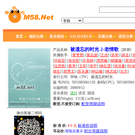
首页
地区分类
音乐类别
SACD/XRCD
乐器分类
语言分类
被遗忘的时光 2-老情歌
产品名称:
[
2CD
]
所属歌手:
[
黄莺莺
] [
黄品源
] [
王杰
] [
苏芮
] [
薛岳
] [
[
许茹芸
] [
张信哲
] [
许美静
] [
周慧敏
] [
林隆璇
] [
庾澄
[
伍思凯
] [
蔡琴
] [
王菲
] [
张宇
] [
林忆莲
] [
张洪量
] [
叶
雨生
] [
郑秀文
] [
苏永康
] [
柯以敏
] [
林志炫
] [
吕方
]
发行公司:
华纳（TW）
被遗忘的时光
版 号(NO): 5051865061120
条码(UPC): 5051865061
出版时间:
2008/9/12
音乐类别:
流行
语言:
国语
重量(Weight): 151克
( m58.net)
配货周期说明
断货,不接受订购!
微信客服二维码
标准价说明
标 准 价:
￥
0
元
积分等级说明
耳朵价:
登陆后显示