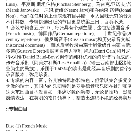
Luisi)、平夏斯.斯坦伯格(Pinchas Steinberg)、马雷克.亚诺夫
(Marek Janowski)、尼姆.贾维(Neeme Järvi)和乔纳森.诺特(Jonat
Nott)，他们在任时的上佳表现有目共睹，令人回味无穷的音
不计其数，专辑挑选出版的节目更是绕梁三日，百听不厌。
3. 套装专辑含五张CD，每张具有个别主题，这包括法国音乐
(French music)、德国作品(German repertoire)、二十世纪作品(20
century repertoire)、俄罗斯音乐(Russian music)和历史录音文献
(historical document)， 而以后者收录由瑞士殿堂级作曲家古
多莱(Gustave Doret)根据著名诗人亨利.肯恩(Henri Cain)和丹
特-保维(Daniel Baud-Bovy)创作的纯朴优雅的诗所谱写而成
传奇音乐剧《阿美尔利斯(Les Armaillis)》(瑞士西南部山区以
业为生的民族)，乐团于1943年的演出是此经典音乐剧的首个
录音版本，弥足珍贵。
4. 专辑的内容丰富，各具独特风格和特色，但常以集合多元
为傲的瑞士，其国内的乐团特别是罗曼德管弦乐团在处理和
这大范围曲目挥发自如，淋漓尽致的演奏，无论是技巧、默
感情表达，在英明的指挥领导下，塑造出连绵不絶的经典美
::专辑曲目
Disc (1) French Music