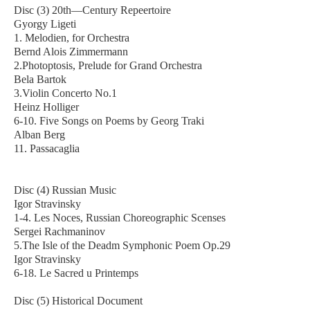
Disc (3) 20th—Century Repeertoire
Gyorgy Ligeti
1. Melodien, for Orchestra
Bernd Alois Zimmermann
2.Photoptosis, Prelude for Grand Orchestra
Bela Bartok
3.Violin Concerto No.1
Heinz Holliger
6-10. Five Songs on Poems by Georg Traki
Alban Berg
11. Passacaglia
Disc (4) Russian Music
Igor Stravinsky
1-4. Les Noces, Russian Choreographic Scenses
Sergei Rachmaninov
5.The Isle of the Deadm Symphonic Poem Op.29
Igor Stravinsky
6-18. Le Sacred u Printemps
Disc (5) Historical Document