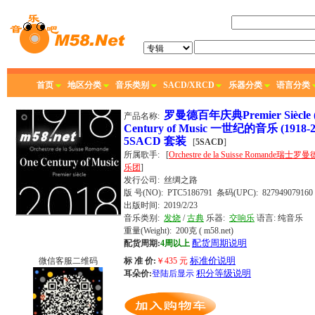
首页
地区分类
音乐类别
SACD/XRCD
乐器分类
语言分类
罗曼德百年庆典Premier Siècle 
产品名称:
Century of Music 一世纪的音乐 (1918-2
5SACD 套装
[
5SACD
]
所属歌手:
[
Orchestre de la Suisse Romande瑞士
乐团
]
发行公司:
丝绸之路
版 号(NO): PTC5186791
条码(UPC): 827949079160
出版时间:
2019/2/23
音乐类别:
发烧
/
古典
乐器:
交响乐
语言:
纯音乐
重量(Weight): 200克
( m58.net)
配货周期说明
配货周期:
4周以上
标准价说明
微信客服二维码
标 准 价:
￥
435
元
积分等级说明
耳朵价:
登陆后显示