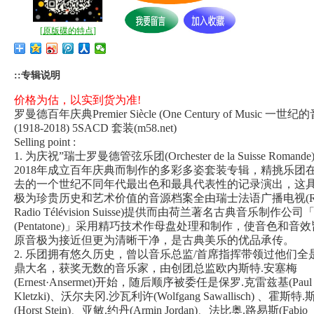
[
原版碟的特点
]
::专辑说明
价格为估，以实到货为准!
罗曼德百年庆典Premier Siècle (One Century of Music 一世纪
(1918-2018) 5SACD 套装(m58.net)
Selling point :
1. 为庆祝”瑞士罗曼德管弦乐团(Orchester de la Suisse Romande
2018年成立百年庆典而制作的多彩多姿套装专辑，精挑乐团
去的一个世纪不同年代最出色和最具代表性的记录演出，这
极为珍贵历史和艺术价值的音源档案全由瑞士法语广播电视(R
Radio Télévision Suisse)提供而由荷兰著名古典音乐制作公
(Pentatone)」采用精巧技术作母盘处理和制作，使音色和音
原音极为接近但更为清晰干净，是古典美乐的优品承传。
2. 乐团拥有悠久历史，曾以音乐总监/首席指挥带领过他们全
鼎大名，获奖无数的音乐家，由创团总监欧内斯特.安塞梅
(Ernest·Ansermet)开始，随后顺序被委任是保罗.克雷兹基(Paul
Kletzki)、沃尔夫冈.沙瓦利许(Wolfgang Sawallisch) 、霍斯特.
(Horst Stein)、亚敏.约丹(Armin Jordan)、法比奥.路易斯(Fabio