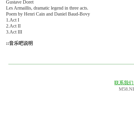
Gustave Doret
Les Armaillis, dramatic legend in three acts.
Poem by Henri Cain and Daniel Baud-Bovy
1.Act I
2.Act II
3.Act III
::音乐吧说明
联系我
M58.N