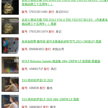
达尼 6 测试天碟 THE DALI CD VOL.6 THE VELVET BLUES （丹
发烧品牌三十五周年））
版号
: 5703120111681
发行
: 发记DALI
达尼 6 测试天碟 THE DALI VOL.6 THE VELVET BLUES （丹麦著
烧品牌三十五周年））黑胶
版号
: 5703120111674
发行
: 发记
奈米创四季 颜华容 柴可夫斯基的岁时节气 2015 (180克LP) 黑胶
版号
: DMMK0053
发行
: 米悦台湾
HQLP Reference Sampler 精选集 180g 33RPM LP 双黑胶 限量版
版号
: AM6017LP
发行
: 风行
TAS 绝对的声音CD 2020
版号
: AR0038
发行
: 极光
TAS 绝对的声音LP 2020 180g 33RPM LP 黑胶
版号
: AR0038LP
发行
: 极光