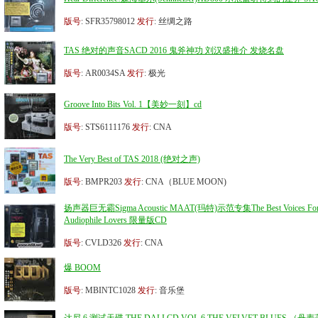
版号
: SFR35798012
发行
: 丝绸之路
TAS 绝对的声音SACD 2016 鬼斧神功 刘汉盛推介 发烧名盘
版号
: AR0034SA
发行
: 极光
Groove Into Bits Vol. 1【美妙一刻】cd
版号
: STS6111176
发行
: CNA
The Very Best of TAS 2018 (绝对之声)
版号
: BMPR203
发行
: CNA（BLUE MOON)
扬声器巨无霸Sigma Acoustic MAAT(玛特)示范专集The Best Voices Fo
Audiophile Lovers 限量版CD
版号
: CVLD326
发行
: CNA
爆 BOOM
版号
: MBINTC1028
发行
: 音乐堡