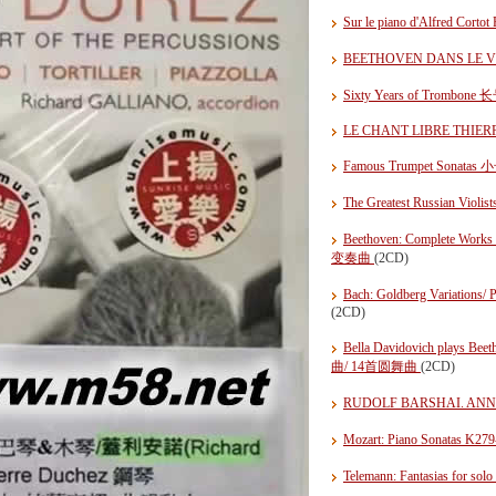
Sur le piano d'Alfred Co
BEETHOVEN DANS LE
Sixty Years of Trombone
LE CHANT LIBRE THIE
Famous Trumpet Sonatas 小
The Greatest Russian Vio
Beethoven: Complete W
变奏曲
(2CD)
Bach: Goldberg Variati
(2CD)
Bella Davidovich pla
曲/ 14首圆舞曲
(2CD)
RUDOLF BARSHAI. A
Mozart: Piano Sonatas
Telemann: Fantasias f