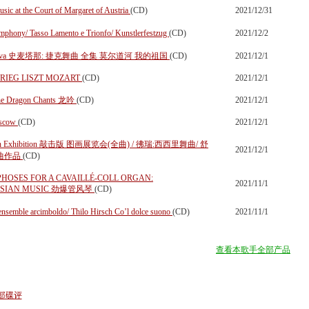
 at the Court of Margaret of Austria
(CD)
2021/12/31
ony/ Tasso Lamento e Trionfo/ Kunstlerfestzug
(CD)
2021/12/2
ces Vltava 史麦塔那: 捷克舞曲 全集 莫尔道河 我的祖国
(CD)
2021/12/1
RIEG LISZT MOZART
(CD)
2021/12/1
ragon Chants 龙吟
(CD)
2021/12/1
scow
(CD)
2021/12/1
at an Exhibition 敲击版 图画展览会(全曲) / 彿瑞:西西里舞曲/ 舒
2021/12/1
鸣曲作品
(CD)
RPHOSES FOR A CAVAILLÉ-COLL ORGAN:
2021/11/1
USSIAN MUSIC 劲爆管风琴
(CD)
rcimboldo/ Thilo Hirsch Co’l dolce suono
(CD)
2021/11/1
查看本歌手全部产品
部碟评