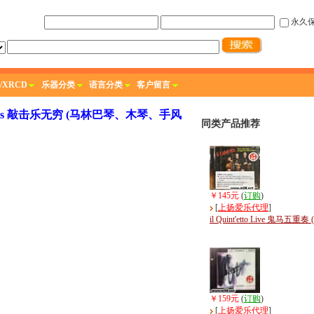
永久
/XRCD
乐器分类
语言分类
客户留言
rcussions 敲击乐无穷 (马林巴琴、木琴、手风
同类产品推荐
￥145元
(
订购
)
[
上扬爱乐代理
]
il Quint'etto Live 鬼马五重奏 (
￥159元
(
订购
)
[
上扬爱乐代理
]