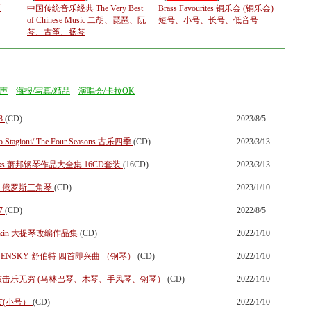
Y
中国传统音乐经典 The Very Best
Brass Favourites 铜乐会 (铜乐会)
of Chinese Music 二胡、琵琶、阮
短号、小号、长号、低音号
琴、古筝、扬琴
声
海报/写真/精品
演唱会/卡拉OK
 8
(CD)
2023/8/5
o Stagioni/ The Four Seasons 古乐四季
(CD)
2023/3/13
te Works 萧邦钢琴作品大全集 16CD套装
(16CD)
2023/3/13
ys 魔指 俄罗斯三角琴
(CD)
2023/1/10
 7
(CD)
2022/8/5
ail Utkin 大提琴改编作品集
(CD)
2022/1/10
ESSENSKY 舒伯特 四首即兴曲 （钢琴）
(CD)
2022/1/10
rcussions 敲击乐无穷 (马林巴琴、木琴、手风琴、钢琴）
(CD)
2022/1/10
静城市(小号）
(CD)
2022/1/10