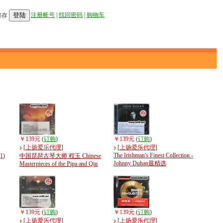
登陆
注册帐号
|
找回密码
|
购物车
保存
￥139元
(
订购
)
￥139元
(
订购
)
[
上扬爱乐代理
]
[
上扬爱乐代理
]
The Irishman's Finest Collection -
1)
中国琵琶古琴大师 程玉 Chinese
Johnny Duhan最精选
Masterpieces of the Pipa and Qin
￥139元
(
订购
)
￥139元
(
订购
)
[
上扬爱乐代理
]
[
上扬爱乐代理
]