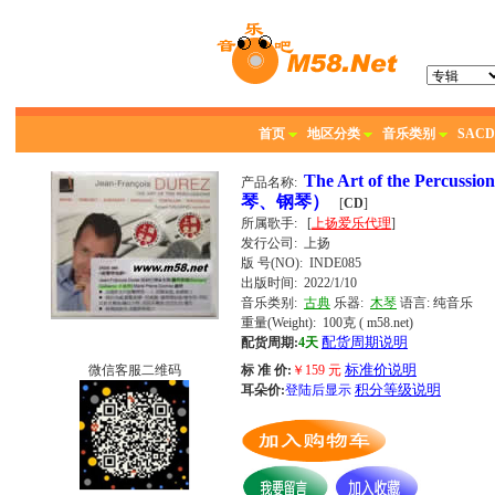
首页
地区分类
音乐类别
SACD
The Art of the Pe
产品名称:
琴、钢琴）
[
CD
]
所属歌手:
[
上扬爱乐代理
]
发行公司:
上扬
版 号(NO): INDE085
出版时间:
2022/1/10
音乐类别:
古典
乐器:
木琴
语言:
纯音乐
重量(Weight): 100克
( m58.net)
配货周期说明
配货周期:
4天
标准价说明
微信客服二维码
标 准 价:
￥
159
元
积分等级说明
耳朵价:
登陆后显示