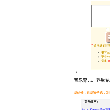
*
碟评发表限
银耳朵
至少
最多
1
: : :
音乐育儿、养生专
是站长，也是孩子妈，发
（音乐故事）
Auryn Quarte