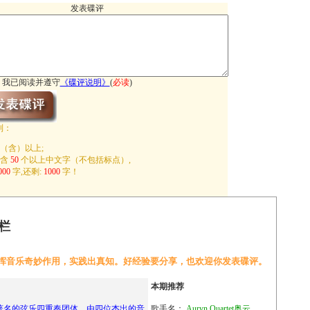
发表碟评
我已阅读并遵守
《
碟评说明
》
(
必读
)
制：
（含）以上;
包含
50
个以上中文字（不包括标点）,
000
字,还剩:
1000
字！
栏
挥音乐奇妙作用，实践出真知。好经验要分享，也欢迎你发表碟评。
本期推荐
t 是一支著名的弦乐四重奏团体，由四位杰出的音
歌手名：
Auryn Quartet奥云