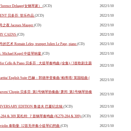
rtot Florence Delaage(女钢琴家）
(2CD)
2022/1/10
 VENT 贝多芬: 管乐作品
(2CD)
2022/1/10
 长号之夜 Jacques Mauger
(CD)
2022/1/10
RRY CAENS
(CD)
2022/1/10
号的艺术 Romain Leleu, trumpet Julien Le Pape, piano
(CD)
2022/1/10
lists: Michael Kugel 中提琴响宴
(CD)
2022/1/10
orks for Cello & Piano 贝多芬 : 大提琴奏鸣曲 (全集) / 3首歌剧主题
2022/1/10
ons/ Partita/ English Suite 巴赫：郭德堡变奏曲/ 帕蒂塔/ 英国组曲 (
2022/1/10
ys Beethoven/ Chopin 贝多芬: 第1号钢琴协奏曲/ 萧邦: 第1号钢琴协奏
2022/1/10
NNIVERSARY EDITION 鲁道夫 巴夏纪念辑
(5CD)
2022/1/10
 K279-284 & 309 莫札特: ７首钢琴奏鸣曲 (K279-284 & 309)
(2CD)
2022/1/10
or solo violin 泰勒曼: 12首无伴奏小提琴幻想曲
(CD)
2022/1/10