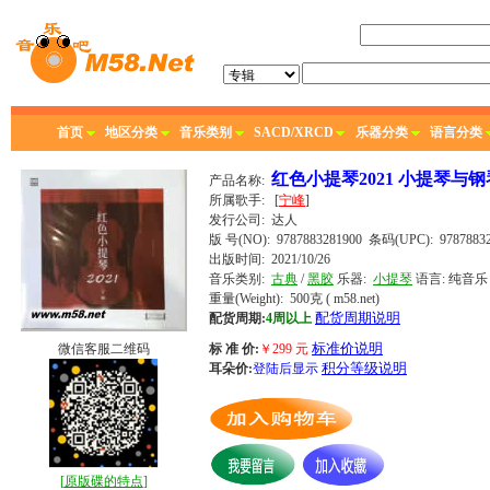
首页
地区分类
音乐类别
SACD/XRCD
乐器分类
语言分类
红色小提琴2021 小提琴与钢琴 
产品名称:
所属歌手:
[
宁峰
]
发行公司:
达人
版 号(NO): 9787883281900
条码(UPC): 97878832
出版时间:
2021/10/26
音乐类别:
古典
/
黑胶
乐器:
小提琴
语言:
纯音乐
重量(Weight): 500克
( m58.net)
配货周期说明
配货周期:
4周以上
标准价说明
微信客服二维码
标 准 价:
￥
299
元
积分等级说明
耳朵价:
登陆后显示
[
原版碟的特点
]