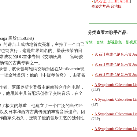
[
久石让JOE HISAISHI
]
奇迹之苹果 台湾版
分类查看本歌手产品:
Saga 黑胶(m58.net)
专辑
合辑
影视剧集
影视原
ikverein）的讲台上成功地首次亮相，主持了一个自己
aishi在维也纳发行，这是世界知名的、屡获殊荣的日
久石让在维也纳音乐节 Joe Hisais
常成功的DG首张专辑《交响庆典——宫崎骏
最畅销的古典专辑之一。
久石让在维也纳音乐节 Joe Hisais
音，该录音与维纳交响乐团在Musikverein现
久石让在维也纳音乐节 Joe Hisaish
一场全球首演：他的《中提琴传奇》，由著名
A Symphonic Celebrati
室的创作者、两届奥斯卡奖得主麻崎骏合作的电影，
(2LP)
中，他用其中几首配乐创作了交响音乐，在全
A Symphonic Celebrati
(LP)
得了极大的尊重，他建立了一个广泛的当代经
以及日本和西方古典传统的丰富音乐遗产。因
A Symphonic Celebrati
厅作曲家久石久，强调了他的音乐工艺的独创性
(2LP)
A Symphonic Celebrati