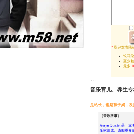
*
碟评发表限
银耳朵
至少
最多
1
: : :
音乐育儿、养生专
是站长，也是孩子妈，发
（音乐故事）
Auryn Quarte
乐家组成。该四重奏成