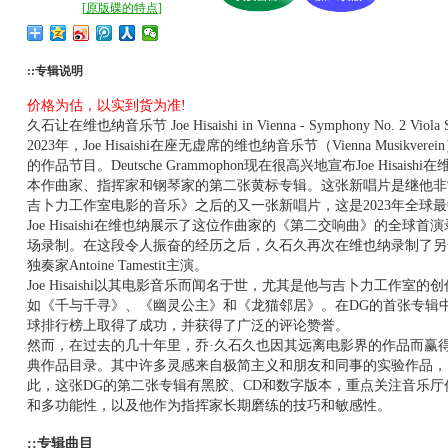
[
原版碟的特点
]
::专辑说明
价格为估，以实到货为准!
久石让在维也纳音乐节 Joe Hisaishi in Vienna - Symphony No. 2 Viola 
2023年，Joe Hisaishi在座无虚席的维也纳音乐节（Vienna Mus
的作品节目。Deutsche Grammophon现在很高兴地宣布Joe His
本作曲家、指挥家和钢琴家的第二张黄标专辑。这张新唱片是继他非
吉卜力工作室电影的音乐》之后的又一张新唱片，这是2023年全球
Joe Hisaishi在维也纳展示了这位作曲家的《第二交响曲》的全球首演录
场录制。在这段令人振奋的经历之后，久石久再次在维也纳录制了另
独奏家Antoine Tamestit主演。
Joe Hisaishi以其电影音乐而闻名于世，尤其是他与吉卜力工作
如《千与千寻》、《幽灵公主》和《龙猫邻居》。在DG的首张专辑
球排行榜上取得了成功，并获得了广泛的评论赞誉。
然而，在过去的几十年里，乔·久石久也因其远离电影界的作品而赢
典作品目录。其中许多灵感来自极简主义和朋友和同事的实验作品，
此，这张DG的第二张专辑有黑胶、CD和数字版本，重点关注音乐
和多功能性，以及他作为指挥家长期磨练的技巧和敏感性。
::专辑曲目