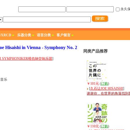
永久
/XRCD
乐器分类
语言分类
客户留言
ishi in Vienna - Symphony No. 2
同类产品推荐
ER SYMPHONIKER维也纳交响乐团
]
纯音乐
￥101元
(
订购
)
[
久石让JOE HISAISHI
]
谢谢你，在世界的角落找到
￥110元
(
订购
)