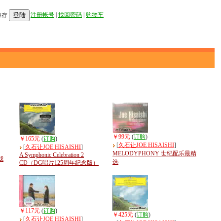
登陆
注册帐号
|
找回密码
|
购物车
保存
￥99元
(
订购
)
￥165元
(
订购
)
[
久石让JOE HISAISHI
]
[
久石让JOE HISAISHI
]
MELODYPHONY 世纪配乐最精
A Symphonic Celebration 2
我
选
CD（DG唱片125周年纪念版）
￥117元
(
订购
)
￥425元
(
订购
)
[
久石让JOE HISAISHI
]