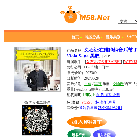
首页
地区分类
音乐类别
SACD
久石让在维也纳音乐节 Joe Hisa
产品名称:
Viola Saga 黑胶
[
2LP
]
所属歌手:
[
久石让JOE HISAISHI
] [
WIEN
发行公司:
DG
产地：日本
版 号(NO): 507360
出版时间:
2024/6/28
音乐类别:
古典
/
黑胶
乐器:
交响乐
语言:
重量(Weight): 200克
( m58.net)
配货周期说明
配货周期:
4周以上
标准价说明
微信客服二维码
标 准 价:
￥
355
元
积分等级说明
耳朵价:
登陆后显示