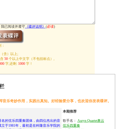
我已阅读并遵守
《
碟评说明
》
(
必读
)
制：
（含）以上;
包含
50
个以上中文字（不包括标点）,
000
字,还剩:
1000
字！
栏
挥音乐奇妙作用，实践出真知。好经验要分享，也欢迎你发表碟评。
本期推荐
t 是一支著名的弦乐四重奏团体，由四位杰出的音
歌手名：
Auryn Quartet奥云
立于1981年，最初是在科隆音乐学院的
弦乐四重奏