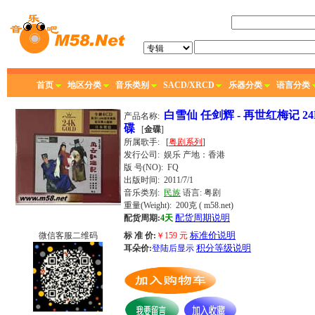
首页
地区分类
音乐类别
SACD/XRCD
乐器分类
语言分类
白雪仙 任剑辉 - 再世红梅记 2
产品名称:
碟
[
金碟
]
所属歌手:
[
粤剧系列
]
发行公司:
娱乐
产地：香港
版 号(NO): FQ
出版时间:
2011/7/1
音乐类别:
民族
语言:
粤剧
重量(Weight): 200克
( m58.net)
配货周期说明
配货周期:
4天
标准价说明
微信客服二维码
标 准 价:
￥
159
元
积分等级说明
耳朵价:
登陆后显示