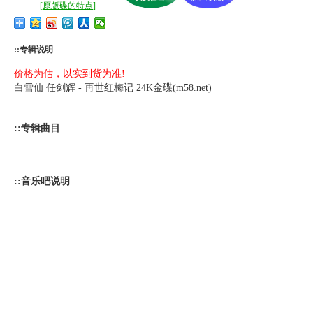
[
原版碟的特点
]
::专辑说明
价格为估，以实到货为准!
白雪仙 任剑辉 - 再世红梅记 24K金碟(m58.net)
::专辑曲目
::音乐吧说明