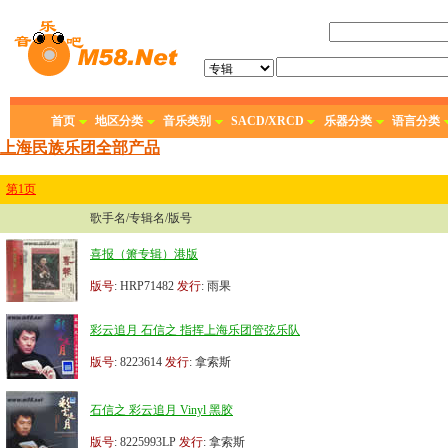
首页
地区分类
音乐类别
SACD/XRCD
乐器分类
语言分类
上海民族乐团全部产品
第1页
歌手名/专辑名/版号
喜报（箫专辑）港版
版号
: HRP71482
发行
: 雨果
彩云追月 石信之 指挥上海乐团管弦乐队
版号
: 8223614
发行
: 拿索斯
石信之 彩云追月 Vinyl 黑胶
版号
: 8225993LP
发行
: 拿索斯