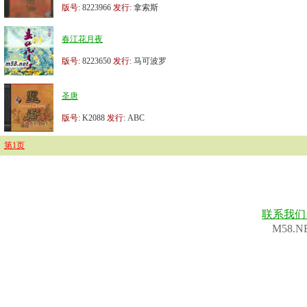
版号
: 8223966
发行
: 拿索斯
春江花月夜
版号
: 8223650
发行
: 马可波罗
圣唐
版号
: K2088
发行
: ABC
第1页
联系我
M58.N