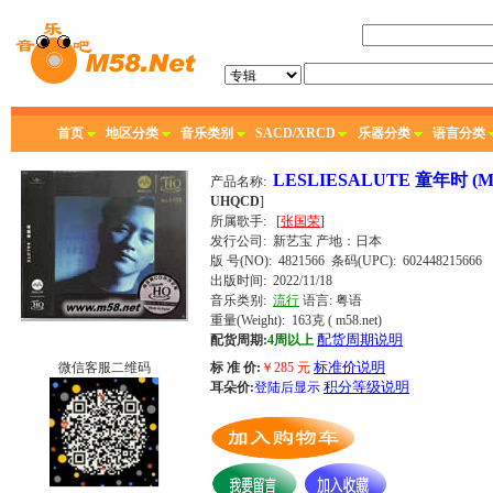
首页
地区分类
音乐类别
SACD/XRCD
乐器分类
语言分类
LESLIESALUTE 童年时 (
产品名称:
UHQCD
]
所属歌手:
[
张国荣
]
发行公司:
新艺宝
产地：日本
版 号(NO): 4821566
条码(UPC): 602448215666
出版时间:
2022/11/18
音乐类别:
流行
语言:
粤语
重量(Weight): 163克
( m58.net)
配货周期说明
配货周期:
4周以上
标准价说明
微信客服二维码
标 准 价:
￥
285
元
积分等级说明
耳朵价:
登陆后显示