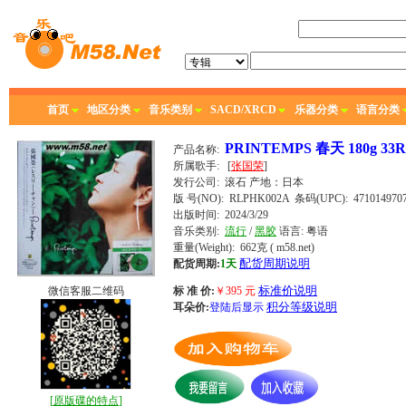
首页
地区分类
音乐类别
SACD/XRCD
乐器分类
语言分类
PRINTEMPS 春天 180g 3
产品名称:
所属歌手:
[
张国荣
]
发行公司:
滚石
产地：日本
版 号(NO): RLPHK002A
条码(UPC): 4710149707
出版时间:
2024/3/29
音乐类别:
流行
/
黑胶
语言:
粤语
重量(Weight): 662克
( m58.net)
配货周期说明
配货周期:
1天
标准价说明
微信客服二维码
标 准 价:
￥
395
元
积分等级说明
耳朵价:
登陆后显示
[
原版碟的特点
]