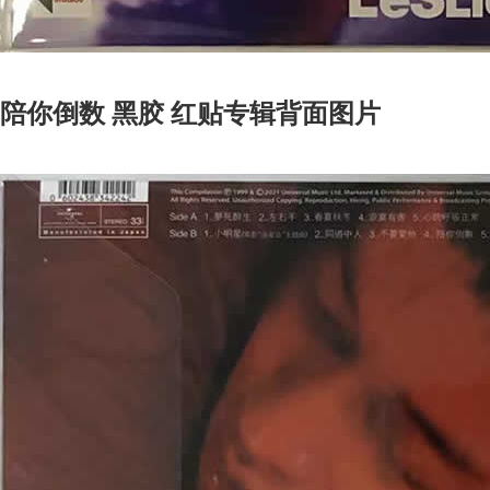
陪你倒数 黑胶 红贴专辑背面图片