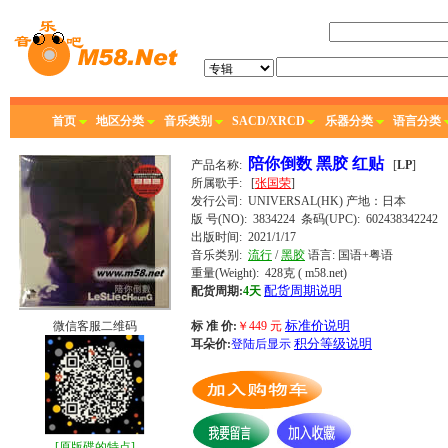
首页
地区分类
音乐类别
SACD/XRCD
乐器分类
语言分类
陪你倒数 黑胶 红贴
产品名称:
[
LP
]
所属歌手:
[
张国荣
]
发行公司:
UNIVERSAL(HK)
产地：日本
版 号(NO): 3834224
条码(UPC): 602438342242
出版时间:
2021/1/17
音乐类别:
流行
/
黑胶
语言:
国语+粤语
重量(Weight): 428克
( m58.net)
配货周期说明
配货周期:
4天
标准价说明
微信客服二维码
标 准 价:
￥
449
元
积分等级说明
耳朵价:
登陆后显示
[
原版碟的特点
]