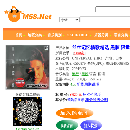
首页
地区分类
音乐类别
SACD/XRCD
乐器分类
语言分类
丝丝记忆情歌精选 黑胶 限
产品名称:
所属歌手:
[
张学友
]
发行公司:
UNIVERSAL（HK）
产地：日本
版 号(NO): 6506879
条码(UPC): 0602465068795
出版时间:
2024/9/23
音乐类别:
流行
/
黑胶
语言:
国语
重量(Weight): 200克
( m58.net)
配货周期说明
配货周期:
4天
标准价说明
微信客服二维码
标 准 价:
￥
625
元
积分等级说明
耳朵价:
登陆后显示
[
原版碟的特点
]