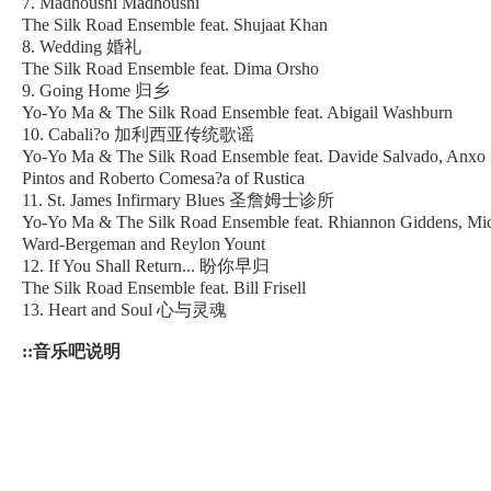
7. Madhoushi Madhoushi
The Silk Road Ensemble feat. Shujaat Khan
8. Wedding 婚礼
The Silk Road Ensemble feat. Dima Orsho
9. Going Home 归乡
Yo-Yo Ma & The Silk Road Ensemble feat. Abigail Washburn
10. Cabali?o 加利西亚传统歌谣
Yo-Yo Ma & The Silk Road Ensemble feat. Davide Salvado, Anxo
Pintos and Roberto Comesa?a of Rustica
11. St. James Infirmary Blues 圣詹姆士诊所
Yo-Yo Ma & The Silk Road Ensemble feat. Rhiannon Giddens, Mi
Ward-Bergeman and Reylon Yount
12. If You Shall Return... 盼你早归
The Silk Road Ensemble feat. Bill Frisell
13. Heart and Soul 心与灵魂
::音乐吧说明