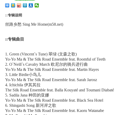
::专辑说明
丝路乡愁 Sing Me Home(m58.net)
::专辑曲目
1. Green (Vincent`s Tune) 翠绿 (文森之歌)
Yo-Yo Ma & The Silk Road Ensemble feat. Roomful of Teeth
2. O`Neill`s Cavalry March 欧尼尔的骑兵进行曲
Yo-Yo Ma & The Silk Road Ensemble feat. Martin Hayes
3. Little Birdie小鸟儿
Yo-Yo Ma & The Silk Road Ensemble feat. Sarah Jarosz
4. Ichichila 伊其其拉
The Silk Road Ensemble feat. Balla Kouyaté and Toumani Diabaté
5. Sadila Jana 种田的亚娜
Yo-Yo Ma & The Silk Road Ensemble feat. Black Sea Hotel
6. Shingashi Song 新河岸之歌
Yo-Yo Ma & The Silk Road Ensemble feat. Kaoru Watanabe