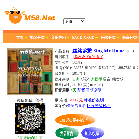
首页
地区分类
音乐类别
SACD/XRCD
乐器分类
语言分类
丝路乡愁 Sing Me Home
产品名称:
[
CD
]
所属歌手:
[
马友友 Yo Yo Ma
]
发行公司:
SONY
版 号(NO): 888751810129
条码(UPC): 88875181012
出版时间:
2017/1/1
音乐类别:
古典
乐器:
大提琴
语言:
纯音乐
重量(Weight): 100克
( m58.net)
配货周期说明
配货周期:
4天
标准价说明
微信客服二维码
标 准 价:
￥
117
元
积分等级说明
耳朵价:
登陆后显示
[
原版碟的特点
]