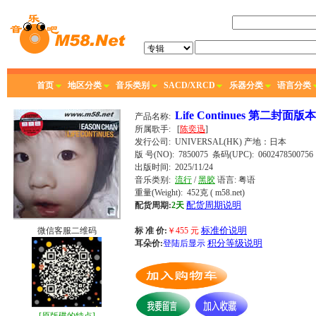
首页
地区分类
音乐类别
SACD/XRCD
乐器分类
语言分类
Life Continues 第二封面
产品名称:
所属歌手:
[
陈奕迅
]
发行公司:
UNIVERSAL(HK)
产地：日本
版 号(NO): 7850075
条码(UPC): 0602478500756
出版时间:
2025/11/24
音乐类别:
流行
/
黑胶
语言:
粤语
重量(Weight): 452克
( m58.net)
配货周期说明
配货周期:
2天
标准价说明
微信客服二维码
标 准 价:
￥
455
元
积分等级说明
耳朵价:
登陆后显示