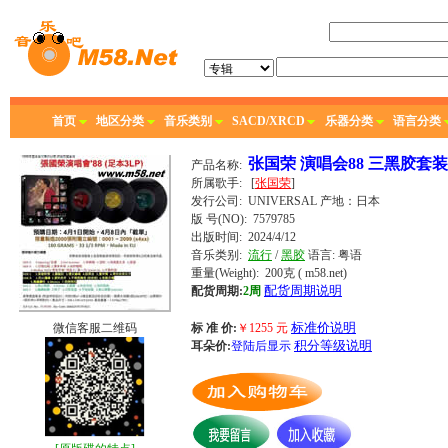
首页
地区分类
音乐类别
SACD/XRCD
乐器分类
语言分类
张国荣 演唱会88 三黑胶套装
产品名称:
所属歌手:
[
张国荣
]
发行公司:
UNIVERSAL
产地：日本
版 号(NO): 7579785
出版时间:
2024/4/12
音乐类别:
流行
/
黑胶
语言:
粤语
重量(Weight): 200克
( m58.net)
配货周期说明
配货周期:
2周
标准价说明
微信客服二维码
标 准 价:
￥
1255
元
积分等级说明
耳朵价:
登陆后显示