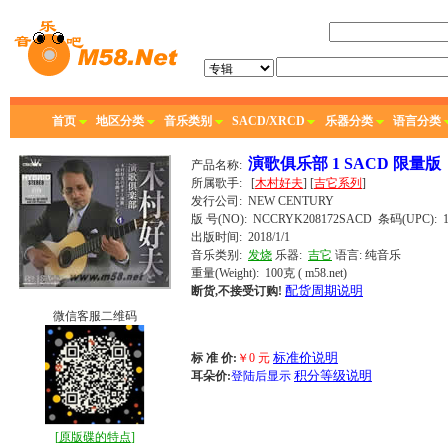
首页
地区分类
音乐类别
SACD/XRCD
乐器分类
语言分类
演歌俱乐部 1 SACD 限量版
产品名称:
所属歌手:
[
木村好夫
] [
吉它系列
]
发行公司:
NEW CENTURY
版 号(NO): NCCRYK208172SACD
条码(UPC): 17
出版时间:
2018/1/1
音乐类别:
发烧
乐器:
吉它
语言:
纯音乐
重量(Weight): 100克
( m58.net)
配货周期说明
断货,不接受订购!
微信客服二维码
标准价说明
标 准 价:
￥
0
元
积分等级说明
耳朵价:
登陆后显示
[
原版碟的特点
]