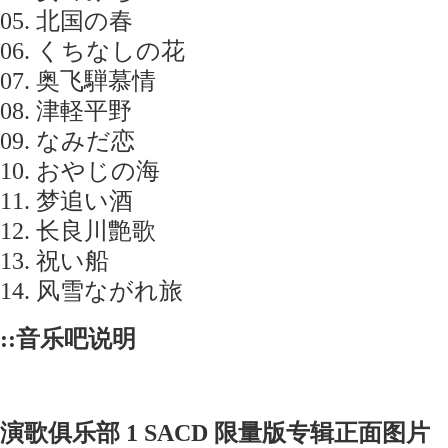
05. 北国の春
06. くちなしの花
07. 奥飞騨慕情
08. 津軽平野
09. なみだ恋
10. おやじの海
11. 梦追い酒
12. 长良川艶歌
13. 祝い船
14. 风雪ながれ旅
::音乐吧说明
演歌俱乐部 1 SACD 限量版专辑正面图片