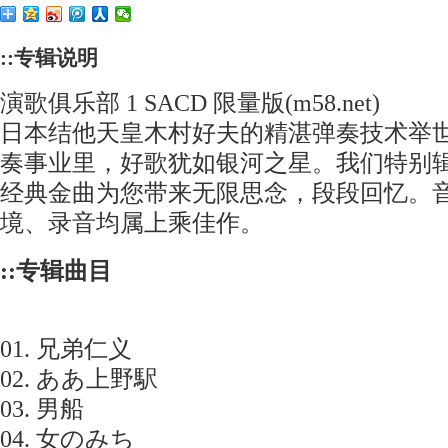
::专辑说明
演歌俱乐部 1 SACD 限量版(m58.net)
日本结他天皇木村好夫的精湛弹奏技术举
奏事业里，好歌犹如银河之星。我们特别
经典金曲为您带来无限思念，段段回忆。
境、录音均属上乘佳作。
::专辑曲目
01. 兄弟仁义
02. ああ上野駅
03. 男船
04. 女のみち