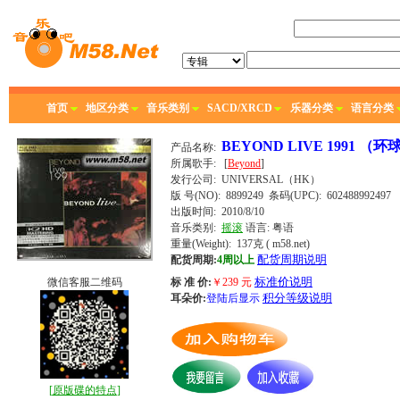
首页
地区分类
音乐类别
SACD/XRCD
乐器分类
语言分类
BEYOND LIVE 1991 （
产品名称:
所属歌手:
[
Beyond
]
发行公司:
UNIVERSAL（HK）
版 号(NO): 8899249
条码(UPC): 602488992497
出版时间:
2010/8/10
音乐类别:
摇滚
语言:
粤语
重量(Weight): 137克
( m58.net)
配货周期说明
配货周期:
4周以上
标准价说明
微信客服二维码
标 准 价:
￥
239
元
积分等级说明
耳朵价:
登陆后显示
[
原版碟的特点
]