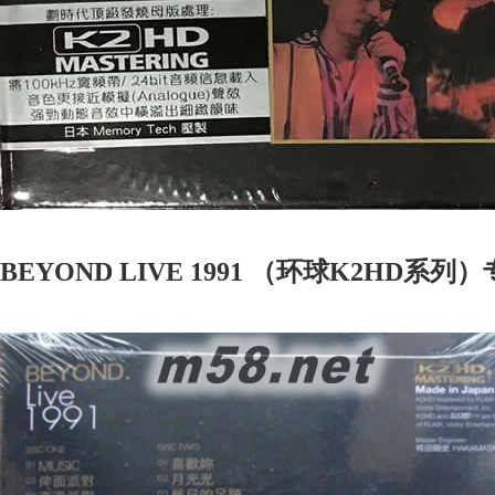
BEYOND LIVE 1991 （环球K2HD系