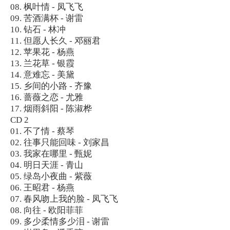
08. 枫叶情 - 凤飞飞
09. 苦酒满杯 - 谢雷
10. 钻石 - 林冲
11. 但愿人长久 - 邓丽君
12. 苹果花 - 杨燕
13. 兰花草 - 银霞
14. 意难忘 - 美黛
15. 乡间的小路 - 齐豫
16. 蔷薇之恋 - 尤雅
17. 烟雨斜阳 - 陈淑桦
CD 2
01. 不了情 - 蔡琴
02. 往事只能回味 - 刘家昌
03. 我家在哪里 - 甄妮
04. 明日天涯 - 青山
05. 绿岛小夜曲 - 紫薇
06. 王昭君 - 杨燕
07. 春风吻上我的脸 - 凤飞飞
08. 向往 - 欧阳菲菲
09. 多少柔情多少泪 - 谢雷