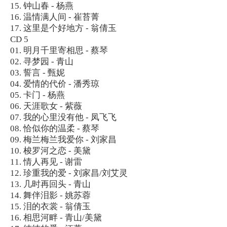
15. 钟山春 - 杨燕
16. 温情满人间 - 崔苔菁
17. 这里是个好地方 - 翁倩玉
CD 5
01. 明月千里寄相思 - 蔡琴
02. 寻梦园 - 青山
03. 誓言 - 甄妮
04. 爱情的代价 - 潘秀琼
05. 卡门 - 杨燕
06. 天涯歌女 - 紫薇
07. 我的心里没有他 - 凤飞飞
08. 恰似你的温柔 - 蔡琴
09. 梅兰梅兰我爱你 - 刘家昌
10. 梭罗河之恋 - 美黛
11. 情人再见 - 谢雷
12. 珍重我的爱 - 刘家昌/刘艾灵
13. 几时再回头 - 青山
14. 舞伴泪影 - 姚苏蓉
15. 泪的衣裳 - 翁倩玉
16. 相思河畔 - 青山/美黛