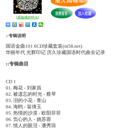
[
原版碟的特点
]
::专辑说明
国语金曲101 6CD珍藏套装(m58.net)
华丽年代 光辉印记 历久珍藏国语时代曲全记录
::专辑曲目
CD 1
01. 梅花 - 刘家昌
02. 被遗忘的时光 - 蔡琴
03. 泪的小花 - 青山
04. 海鸥 - 翁倩玉
05. 热情的沙漠 - 欧阳菲菲
06. 负心的人 - 姚苏蓉
07. 情人的眼泪 - 潘秀琼