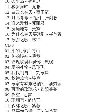
10. 峇里岛 - 潘秀琼
11. 梭罗河畔 - 尤雅
12. 白云长在天 - 费玉清
13. 月儿弯弯照九州 - 张俐敏
14. 谁来爱我 - 邓丽君
15. 痴痴地等 - 美黛
16. 为什么春天要迟到 - 崔苔菁
17. 故乡之歌 - 林冲
CD 3
01. 泪的小雨 - 青山
02. 你的眼神 - 蔡琴
03. 玫瑰玫瑰我爱你 - 甄妮
04. 爱的礼物 - 凤飞飞
05. 我找到自己 - 刘家昌
06. 秋诗篇篇 - 银霞
07. 家家有本难念的经 - 潘秀琼
08. 可爱的玫瑰花 - 欧阳菲菲
09. 夜空 - 谢雷
10. 珊瑚恋 - 翁倩玉
11. 森林之歌 - 紫薇
12. 只要为你活一天 - 崔苔菁