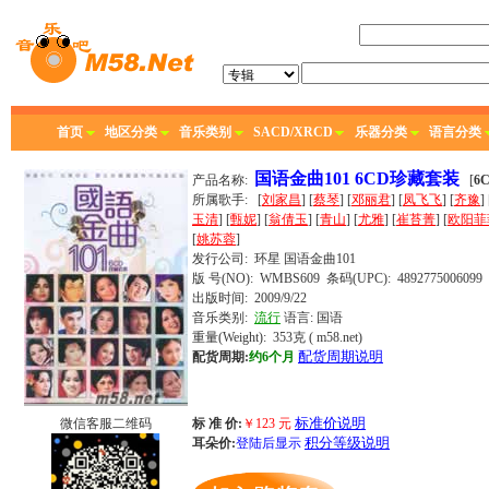
首页
地区分类
音乐类别
SACD/XRCD
乐器分类
语言分类
国语金曲101 6CD珍藏套装
产品名称:
[
6
所属歌手:
[
刘家昌
] [
蔡琴
] [
邓丽君
] [
凤飞飞
] [
齐豫
] 
玉清
] [
甄妮
] [
翁倩玉
] [
青山
] [
尤雅
] [
崔苔菁
] [
欧阳菲
[
姚苏蓉
]
发行公司:
环星
国语金曲101
版 号(NO): WMBS609
条码(UPC): 4892775006099
出版时间:
2009/9/22
音乐类别:
流行
语言:
国语
重量(Weight): 353克
( m58.net)
配货周期说明
配货周期:
约6个月
标准价说明
微信客服二维码
标 准 价:
￥
123
元
积分等级说明
耳朵价:
登陆后显示