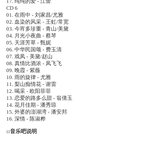
17. 纯纯的爱 - 江蕾
CD 6
01. 在雨中 - 刘家昌/尤雅
02. 血染的风采 - 王虹/常宽
03. 今宵多珍重 - 青山/美黛
04. 月光小夜曲 - 蔡琴
05. 天涯芳草 - 甄妮
06. 中华民国颂 - 费玉清
07. 戏凤 - 美黛/赵山
08. 真情比酒浓 - 凤飞飞
09. 晚霞 - 紫薇
10. 雨的旋律 - 尤雅
11. 梨山痴情花 - 谢雷
12. 喝采 - 欧阳菲菲
13. 恋爱的路多么甜 - 翁倩玉
14. 花月佳期 - 潘秀琼
15. 外婆的澎湖湾 - 潘安邦
16. 深情 - 陈淑桦
::音乐吧说明