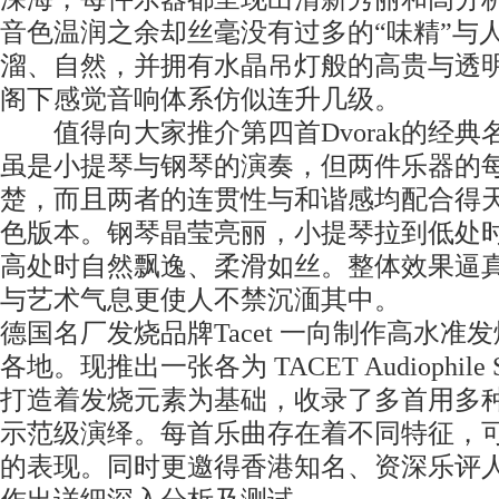
音色温润之余却丝毫没有过多的“味精”与
溜、自然，并拥有水晶吊灯般的高贵与透
阁下感觉音响体系仿似连升几级。
值得向大家推介第四首Dvorak的经典
虽是小提琴与钢琴的演奏，但两件乐器的
楚，而且两者的连贯性与和谐感均配合得
色版本。钢琴晶莹亮丽，小提琴拉到低处
高处时自然飘逸、柔滑如丝。整体效果逼
与艺术气息更使人不禁沉湎其中。
德国名厂发烧品牌Tacet 一向制作高水
各地。现推出一张各为 TACET Audiophile
打造着发烧元素为基础，收录了多首用多
示范级演绎。每首乐曲存在着不同特征，
的表现。同时更邀得香港知名、资深乐评人Wi