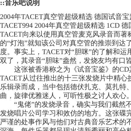
::音乐吧说明
2004年TACET真空管超级精选 德国试音宝监
TACET994 2004年真空管超级精选 1C
TACET向来以使用真空管麦克风录音而
的“灯泡”就知该公司对真空管的推崇到达了
度。事实上，TACET对“胆咪”的了解和
双了，其录音“胆味”盎然，发烧友均有口
这张被香港称之为《试音宝鉴》的CD
TACET从过往推出的十三张发烧片中精
乐辑录而成，当中包括德伏扎克、莫扎特
曲，旋律优雅迷人，可听性极之讨人欢心
“鬼佬”的发烧录音，确实与我们截然不
发烧唱片公司学习和效仿的地方。这张碟
严谨的处事作风与他们对古典音乐艺术的
深海，每件乐器都呈现出清新秀丽和高分