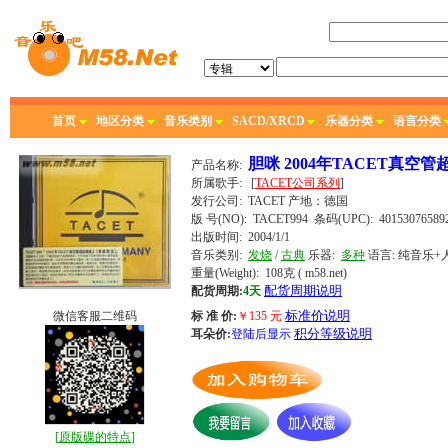
首页
地区分类
音乐类别
SACD/XRCD
乐器分类
语言分类
胆咪 2004年TACET真空
产品名称:
所属歌手:
[
TACET公司系列
]
发行公司:
TACET
产地：德国
版 号(NO): TACET994
条码(UPC): 40153076589
出版时间:
2004/1/1
音乐类别:
发烧
/
古典
乐器:
多种
语言:
纯音乐+
重量(Weight): 108克
( m58.net)
配货周期说明
配货周期:
4天
标准价说明
微信客服二维码
标 准 价:
￥
135
元
积分等级说明
耳朵价:
登陆后显示
[
原版碟的特点
]