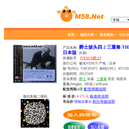
首页
地区分类
音乐类别
SACD
爵士披头四 2 三重奏 THE 
产品名称:
日本版
[
CD
]
所属歌手:
[
VENUS爵士
]
发行公司:
极光VENUS
产地：日本
版 号(NO): VHCD1071
条码(UPC): 4571292
出版时间:
2012/10/9
音乐类别:
爵士
乐器:
三重奏
语言:
纯音乐
重量(Weight): 200克
( m58.net)
配货周期说明
配货周期:
4天
标准价说明
微信客服二维码
标 准 价:
￥
175
元
积分等级说明
耳朵价:
登陆后显示