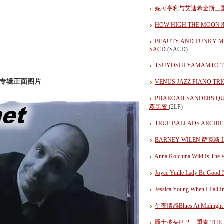
妮可亨利与艾迪希金斯三重奏：今夜请
HOW HIGH THE MO
BEAUTY AND FUNK
SACD
(SACD)
TSUYOSHI YAMAMTO
日本版专辑正面图片
VENUS JAZZ PIANO 
PHAROAH SANDERS 
双黑胶
(2LP)
TRUE BALLADS ARCH
BARNEY WILEN 萨克斯 I
Anna Kolchina Wild Is Th
Joyce Yuille Lady Be Goo
Jessica Young When I Fall
午夜情感Blues At Midnig
爵士披头四 2 三重奏 THE B