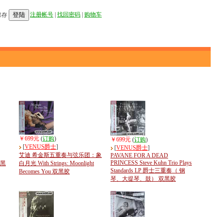
登陆
注册帐号
|
找回密码
|
购物车
保存
￥699元
(
订购
)
￥699元
(
订购
)
[
VENUS爵士
]
[
VENUS爵士
]
艾迪 希金斯五重奏与弦乐团：象
PAVANE FOR A DEAD
PRINCESS Steve Kuhn Trio Plays
双黑
白月光 With Strings: Moonlight
Standards LP 爵士三重奏（ 钢
Becomes You 双黑胶
琴、大提琴、鼓） 双黑胶