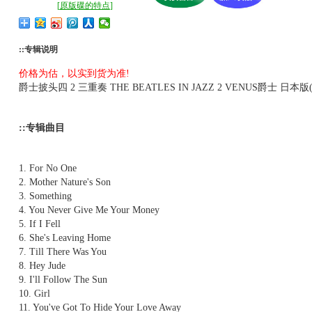
[
原版碟的特点
]
::专辑说明
价格为估，以实到货为准!
爵士披头四 2 三重奏 THE BEATLES IN JAZZ 2 VENUS爵士 日本版(m5
::专辑曲目
1. For No One
2. Mother Nature's Son
3. Something
4. You Never Give Me Your Money
5. If I Fell
6. She's Leaving Home
7. Till There Was You
8. Hey Jude
9. I'll Follow The Sun
10. Girl
11. You've Got To Hide Your Love Away