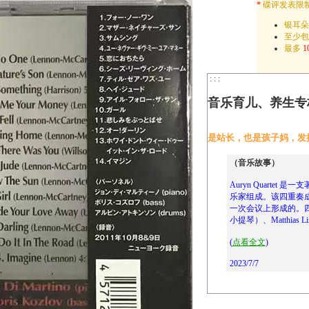
*
碟评发表限
银耳朵
至少
最多
1
: : :
音乐育儿、养生专
是站长，也是孩子妈，发
（音乐故事）
Auryn Quarte
乐家组成。该四重奏成
一次会议上形成的。四位成
小提琴）、Matthias Li
(
点看全文
)
2023/7/7