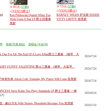
￥735元
(
订购
)
￥395元
(
订购
)
[
VENUS爵士
]
[
VENUS爵士
]
ind
BARNEY WILEN 萨克斯 INSIDE
Ken Peplowski Quartet When You
Wish Upon A Star LP 爵士四重奏
VITTY GRITTY 双黑胶
黑胶
声
海报/写真/精品
演唱会/卡拉OK
or All: The End Of A Love Affair爵士三重奏 （钢琴、大
2024/7/24
 FUNNY VALENTINE 爵士三重奏 （钢琴、大提琴、
2024/7/24
lexis Cole: Someday My Prince Will Come 双黑胶
2024/7/24
NCESS Steve Kuhn Trio Plays Standards LP 爵士三重奏（ 钢
2024/6/24
2LP)
 With Strings: Moonlight Becomes You 双黑胶
2024/1/14