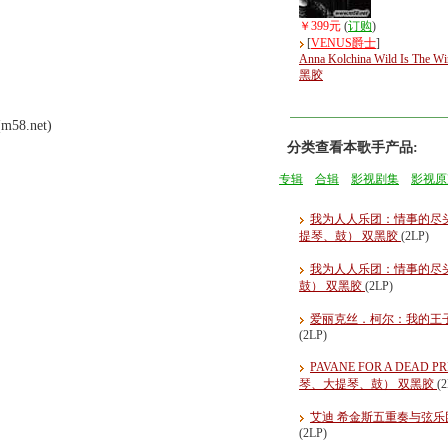
￥399元
(
订购
)
[
VENUS爵士
]
Anna Kolchina Wild Is The W
黑胶
8.net)
分类查看本歌手产品:
专辑
合辑
影视剧集
影视原
我为人人乐团：情事的尽头 One F
提琴、鼓） 双黑胶
(2LP)
我为人人乐团：情事的尽头MY
鼓） 双黑胶
(2LP)
爱丽克丝．柯尔：我的王子终将到来 A
(2LP)
PAVANE FOR A DEAD PRI
琴、大提琴、鼓） 双黑胶
(
艾迪 希金斯五重奏与弦乐团：象白月光
(2LP)