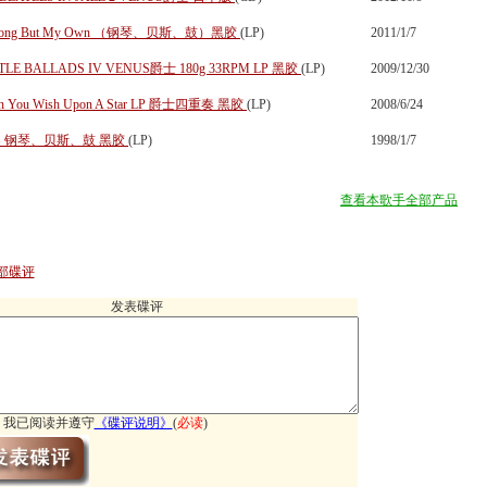
 Song But My Own （钢琴、贝斯、鼓）黑胶
(LP)
2011/1/7
TLE BALLADS IV VENUS爵士 180g 33RPM LP 黑胶
(LP)
2009/12/30
When You Wish Upon A Star LP 爵士四重奏 黑胶
(LP)
2008/6/24
三重奏 钢琴、贝斯、鼓 黑胶
(LP)
1998/1/7
查看本歌手全部产品
部碟评
发表碟评
我已阅读并遵守
《
碟评说明
》
(
必读
)