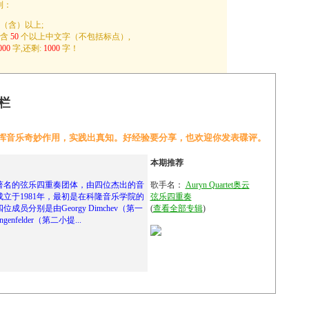
制：
（含）以上;
包含
50
个以上中文字（不包括标点）,
000
字,还剩:
1000
字！
栏
挥音乐奇妙作用，实践出真知。好经验要分享，也欢迎你发表碟评。
本期推荐
t 是一支著名的弦乐四重奏团体，由四位杰出的音
歌手名：
Auryn Quartet奥云
立于1981年，最初是在科隆音乐学院的
弦乐四重奏
员分别是由Georgy Dimchev（第一
(
查看全部专辑
)
ngenfelder（第二小提...