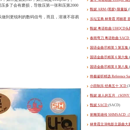
压多了会有磨损，导致压第一张和压第2000
甄妮 ARM (黑胶) 限量版
(
可以做到更锐利的数码信号，而且，溶液不容易
乐坛宝典 林青霞 邓丽君 
甄妮 粤语歌曲 UHQCD
春雨弯刀 粤语歌曲 SAC
国语金曲尽精英 5 第五集
国语金曲尽精英 6 第六集
国语金曲尽精英 8 第八集
终极鉴听精选 Reference S
小田制乐 经典五十 3CD
(
甄妮 迷人的五月 （SO
甄妮 SACD
(SACD)
射雕英雄传 SHMSACD（
林青霞主演电影主题曲大