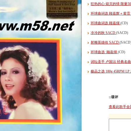
狂热的心 熄灭的情 限量5
环球曲词选 顾嘉辉＋黄霑 (
环球曲词选 顾嘉煇
(CD)
冷冷的秋 SACD
(SACD)
射雕英雄传 SACD
(SACD
环球曲选: 顾嘉煇
(CD)
词坛圣手 卢国沾 经典名
极品之选 180g 45RPM L
::碟评
查看此歌手全