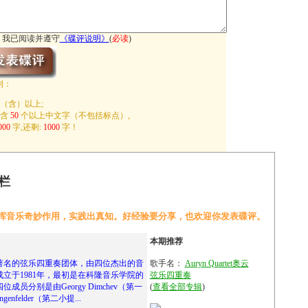
我已阅读并遵守
《
碟评说明
》
(
必读
)
制：
（含）以上;
包含
50
个以上中文字（不包括标点）,
000
字,还剩:
1000
字！
栏
挥音乐奇妙作用，实践出真知。好经验要分享，也欢迎你发表碟评。
本期推荐
t 是一支著名的弦乐四重奏团体，由四位杰出的音
歌手名：
Auryn Quartet奥云
立于1981年，最初是在科隆音乐学院的
弦乐四重奏
员分别是由Georgy Dimchev（第一
(
查看全部专辑
)
ngenfelder（第二小提...