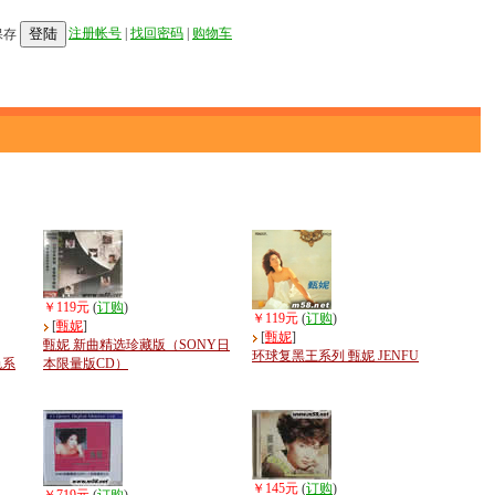
登陆
注册帐号
|
找回密码
|
购物车
保存
￥119元
(
订购
)
￥119元
(
订购
)
[
甄妮
]
[
甄妮
]
甄妮 新曲精选珍藏版（SONY日
环球复黑王系列 甄妮 JENFU
色系
本限量版CD）
￥145元
(
订购
)