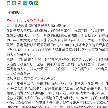
::专辑说明
价格为估，以实到货为准!
奋斗 粤语歌曲 UHQLP 限量头版(m58.net)
甄妮是华人殿堂级流行歌后，她的嗓音出众、音域广阔、气量雄厚、
甄妮是混血儿，1971年，18岁的甄妮就在台湾推出了首张个人专辑
1978年，甄妮凭借她的首张个人粤语专辑《奋斗》，一举创下了香港
最近，香港风行唱片用最最新的MQA+UHQCD技术出版了这款经典
《甄妮 奋斗》在香港非常著名的EMI 录音室录制，EMI录音室的
为天人的录音制作。
所以，《甄妮 奋斗》的声音非常有浓密的模拟味道，没有一点数码
录音好，歌更好听，全碟一共有12首歌，最后一首是纯音乐，其余1
再见有情人》、《人处天涯》、《前程》、《小鸟高飞》、《或者只
口，经典永留存。
请欣赏唱片第二首《明日话今天》。
除了当年录音出色、歌曲旋律动听之外，风行唱片为《甄妮 奋斗》加
MQA是最新的高清编码，它藏在普通CD里面，如果是普通CD机，就
如果是内置了MQA功能的CD机、解码器，就可以读出高清的MQA信
这款《甄妮 奋斗》的MQA高清信号是24比特、88.2Khz，普通CD就是16/
MQA是挽救CD生命的诺亚方舟，也让我们发烧友可以享受到高格式
UHQCD是来自玻璃CD的技术，可以说，现在最好声的CD就是玻璃C