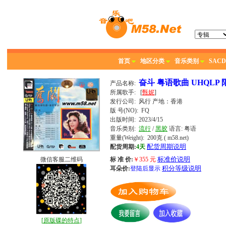
首页
地区分类
音乐类别
SACD
奋斗 粤语歌曲 UHQLP
产品名称:
所属歌手:
[
甄妮
]
发行公司:
风行
产地：香港
版 号(NO): FQ
出版时间:
2023/4/15
音乐类别:
流行
/
黑胶
语言:
粤语
重量(Weight): 200克
( m58.net)
配货周期说明
配货周期:
4天
标准价说明
微信客服二维码
标 准 价:
￥
355
元
积分等级说明
耳朵价:
登陆后显示
[
原版碟的特点
]