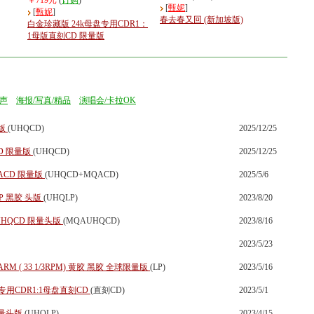
￥719元
(
订购
)
[
甄妮
]
[
甄妮
]
春去春又回 (新加坡版)
白金珍藏版 24k母盘专用CDR1：
1母版直刻CD 限量版
声
海报/写真/精品
演唱会/卡拉OK
量版
(UHQCD)
2025/12/25
D 限量版
(UHQCD)
2025/12/25
ACD 限量版
(UHQCD+MQACD)
2025/5/6
P 黑胶 头版
(UHQLP)
2023/8/20
UHQCD 限量头版
(MQAUHQCD)
2023/8/16
2023/5/23
M ( 33 1/3RPM) 黄胶 黑胶 全球限量版
(LP)
2023/5/16
专用CDR1:1母盘直刻CD
(直刻CD)
2023/5/1
限量头版
(UHQLP)
2023/4/15