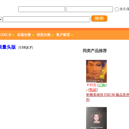
永久
/XRCD
乐器分类
语言分类
客户留言
 限量头版
[
UHQLP
]
同类产品推荐
￥95元
(
订购
)
[
甄妮
]
射雕英雄传 EMI 88 极品音
列