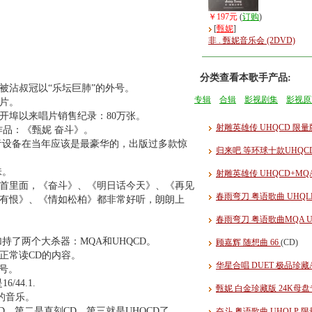
￥197元
(
订购
)
[
甄妮
]
非 . 甄妮音乐会 (2DVD)
分类查看本歌手产品:
被沾叔冠以“乐坛巨肺”的外号。
专辑
合辑
影视剧集
影视原
唱片。
开埠以来唱片销售纪录：80万张。
射雕英雄传 UHQCD 限
作品：《甄妮 奋斗》。
录音设备在当年应该是最豪华的，出版过多款惊
归来吧 等环球十款UHQC
味。
射雕英雄传 UHQCD+MQ
1首里面，《奋斗》、《明日话今天》、《再见
春雨弯刀 粤语歌曲 UHQL
有恨》、《情如松柏》都非常好听，朗朗上
春雨弯刀 粤语歌曲MQA 
持了两个大杀器：MQA和UHQCD。
顾嘉辉 随想曲 66
(CD)
正常读CD的内容。
华星合唱 DUET 极品珍藏AR
号。
44.1.
甄妮 白金珍藏版 24K母盘
的音乐。
D，第二是直刻CD，第三就是UHQCD了。
奋斗 粤语歌曲 UHQLP 