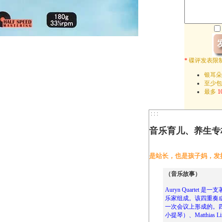
*
碟评发表限
银耳朵
至少
最多
1
: : :
音乐育儿、养生专
是站长，也是孩子妈，发
（音乐故事）
Auryn Quarte
乐家组成。该四重奏成
一次会议上形成的。四位成
小提琴）、Matthias Li