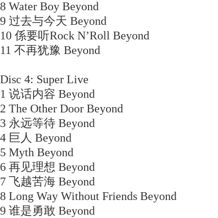
8 Water Boy Beyond
9 过去与今天 Beyond
10 係要听Rock N’Roll Beyond
11 不再犹豫 Beyond
Disc 4: Super Live
1 说话内容 Beyond
2 The Other Door Beyond
3 永远等待 Beyond
4 巨人 Beyond
5 Myth Beyond
6 再见理想 Beyond
7 飞越苦海 Beyond
8 Long Way Without Friends Beyond
9 谁是勇敢 Beyond