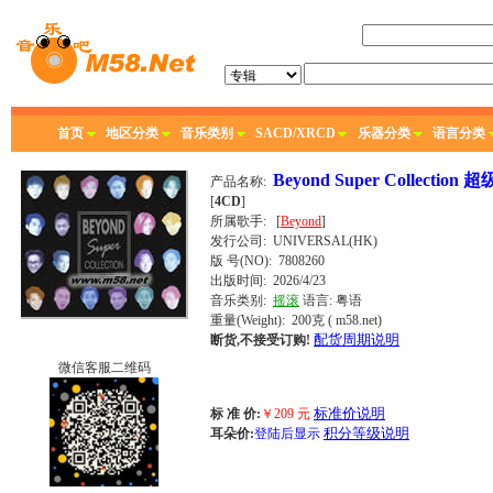
首页
地区分类
音乐类别
SACD/XRCD
乐器分类
语言分类
Beyond Super Collect
产品名称:
[
4CD
]
所属歌手:
[
Beyond
]
发行公司:
UNIVERSAL(HK)
版 号(NO): 7808260
出版时间:
2026/4/23
音乐类别:
摇滚
语言:
粤语
重量(Weight): 200克
( m58.net)
配货周期说明
断货,不接受订购!
微信客服二维码
标准价说明
标 准 价:
￥
209
元
积分等级说明
耳朵价:
登陆后显示