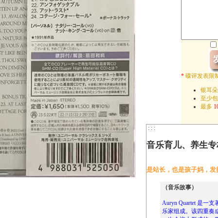
*
碟评发表限
银耳朵
至少
最多
1
: : :
音乐育儿、养生专
是站长，也是孩子妈，发
（音乐故事）
Auryn Quarte
乐家组成。该四重奏成