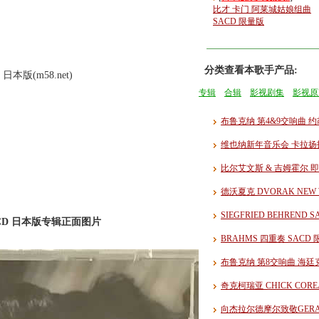
比才 卡门 阿莱城姑娘组曲
SACD 限量版
分类查看本歌手产品:
日本版(m58.net)
专辑
合辑
影视剧集
影视原
布鲁克纳 第4&9交响曲 约
维也纳新年音乐会 卡拉扬指
比尔艾文斯 & 吉姆霍尔 即
德沃夏克 DVORAK NEW 
SIEGFRIED BEHREND
SHMCD 日本版专辑正面图片
BRAHMS 四重奏 SACD
布鲁克纳 第8交响曲 海廷克
奇克柯瑞亚 CHICK COR
向杰拉尔德摩尔致敬GERAL