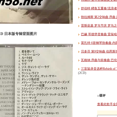
舒伯特 鳟鱼五重奏/流浪者
勃拉姆斯 第2交响曲 序曲 
雷斯庇基 罗马节庆 罗马之
SHMCD 日本版专辑背面图片
巴赫 哥德堡变奏曲 雷翁哈
莫扎特 6首钢琴协奏曲 内田
贝多芬 第9交响曲 伯恩斯
瓦格纳 序曲与前奏曲 巴伦
三盲鼠录音选粹Rebirth of TBM T
(2CD)
::碟评
查看此歌手全