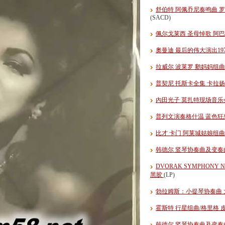
舒伯特 阿佩乔尼奏鸣曲 罗斯托
(SACD)
佩尔戈莱西 圣母悼歌 阿巴
奧曼迪 最后的伟大演出1978
拉威尔 波莱罗 鹅妈妈组曲
普契尼 托斯卡全集 卡拉扬 
內田光子 莫扎特现场音乐会
普列文演奏格什温 蓝色狂想
比才 卡门 阿莱城姑娘组曲 
韩德尔 竖琴协奏曲及变奏曲
DVORAK SYMPHONY 
黑胶
(LP)
勃拉姆斯：小提琴协奏曲 
霍斯特 行星组曲/格里格 
韩德尔 竖琴协奏曲及变奏曲