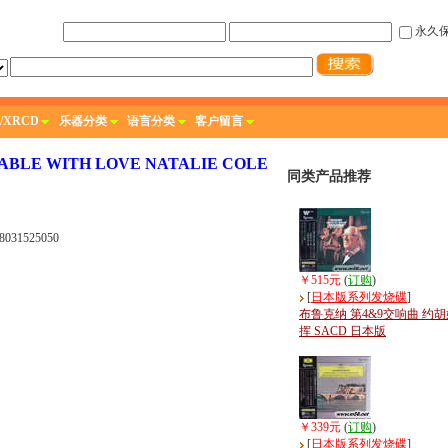
永久
/XRCD
乐器分类
语言分类
客户留言
LE WITH LOVE NATALIE COLE
同类产品推荐
031525050
￥515元
(
订购
)
[
日本版系列发烧碟
]
布鲁克纳 第4&9交响曲 约
挥 SACD 日本版
￥339元
(
订购
)
[
日本版系列发烧碟
]