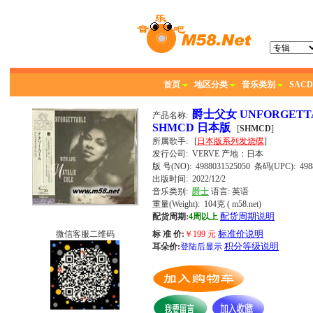
首页
地区分类
音乐类别
SACD
爵士父女 UNFORGETTAB
产品名称:
SHMCD 日本版
[
SHMCD
]
所属歌手:
[
日本版系列发烧碟
]
发行公司:
VERVE
产地：日本
版 号(NO): 4988031525050
条码(UPC): 4988
出版时间:
2022/12/2
音乐类别:
爵士
语言:
英语
重量(Weight): 104克
( m58.net)
配货周期说明
配货周期:
4周以上
标准价说明
微信客服二维码
标 准 价:
￥
199
元
积分等级说明
耳朵价:
登陆后显示