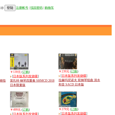
登陆
注册帐号
|
找回密码
|
购物车
保存
￥239元
(
订购
)
￥139元
(
订购
)
[
日本版系列发烧碟
]
[
日本版系列发烧碟
]
拉赫玛尼诺夫 双钢琴组曲 清水
胡姆指
莫扎特 钢琴四重奏 SHMCD 2018
和音 SACD 日本版
日本限量版
￥279元
(
订购
)
￥499元
(
订购
)
[
日本版系列发烧碟
]
[
日本版系列发烧碟
]