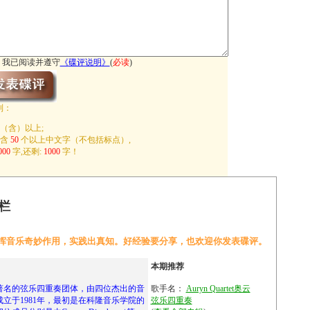
我已阅读并遵守
《
碟评说明
》
(
必读
)
制：
（含）以上;
包含
50
个以上中文字（不包括标点）,
000
字,还剩:
1000
字！
栏
挥音乐奇妙作用，实践出真知。好经验要分享，也欢迎你发表碟评。
本期推荐
t 是一支著名的弦乐四重奏团体，由四位杰出的音
歌手名：
Auryn Quartet奥云
立于1981年，最初是在科隆音乐学院的
弦乐四重奏