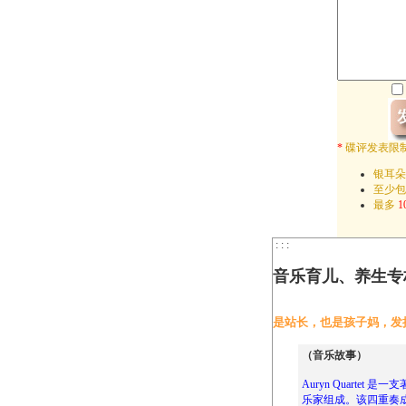
*
碟评发表限
银耳朵
至少
最多
1
: : :
音乐育儿、养生专
是站长，也是孩子妈，发
（音乐故事）
Auryn Quarte
乐家组成。该四重奏成