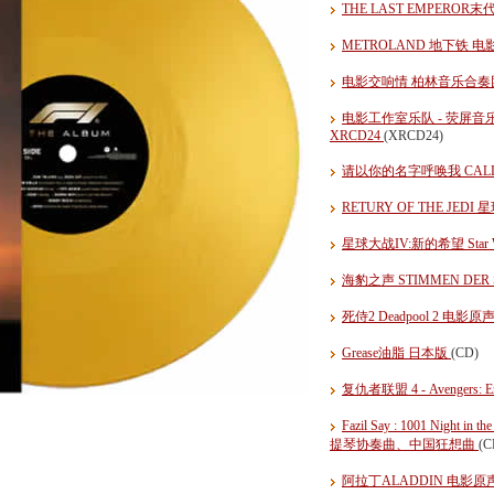
THE LAST EMPERO
METROLAND 地下铁 
电影交响情 柏林音乐合
电影工作室乐队 - 荧屏音乐经典：西部T
XRCD24
(XRCD24)
请以你的名字呼唤我 CALL 
RETURY OF THE JED
星球大战IV:新的希望 Star War
海豹之声 STIMMEN DER 
死侍2 Deadpool 2 电影原
Grease油脂 日本版
(CD)
复仇者联盟 4 - Avengers:
Fazil Say : 1001 Night
提琴协奏曲、中国狂想曲
(C
阿拉丁ALADDIN 电影原