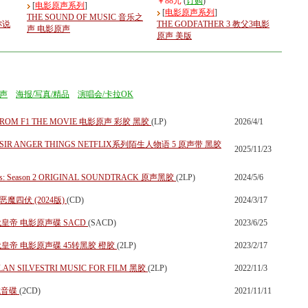
￥88元
(
订购
)
[
电影原声系列
]
[
电影原声系列
]
THE SOUND OF MUSIC 音乐之
为妳说
THE GODFATHER 3 教父3电影
声 电影原声
原声 美版
声
海报/写真/精品
演唱会/卡拉OK
 FROM F1 THE MOVIE 电影原声 彩胶 黑胶
(LP)
2026/4/1
E SIR ANGER THINGS NETFLIX系列陌生人物语 5 原声带 黑胶
2025/11/23
ends: Season 2 ORIGINAL SOUNDTRACK 原声黑胶
(2LP)
2024/5/6
07恶魔四伏 (2024版)
(CD)
2024/3/17
末代皇帝 电影原声碟 SACD
(SACD)
2023/6/25
R末代皇帝 电影原声碟 45转黑胶 橙胶
(2LP)
2023/2/17
SILVESTRI MUSIC FOR FILM 黑胶
(2LP)
2022/11/3
佳试音碟
(2CD)
2021/11/11