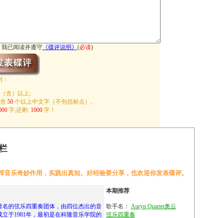
我已阅读并遵守
《
碟评说明
》
(
必读
)
制：
（含）以上;
包含
50
个以上中文字（不包括标点）,
000
字,还剩:
1000
字！
栏
挥音乐奇妙作用，实践出真知。好经验要分享，也欢迎你发表碟评。
本期推荐
t 是一支著名的弦乐四重奏团体，由四位杰出的音
歌手名：
Auryn Quartet奥云
立于1981年，最初是在科隆音乐学院的
弦乐四重奏