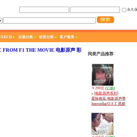
永久
/XRCD
乐器分类
语言分类
客户留言
IC FROM F1 THE MOVIE 电影原声 彩
同类产品推荐
￥299元
(
订购
)
[
电影原声系列
]
星际效应-电影原声带
Interstellar/O.S.T. 黑胶