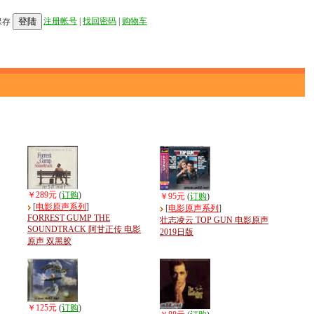
登陆
注册帐号
|
找回密码
|
购物车
保存
￥289元
(
订购
)
￥95元
(
订购
)
[
电影原声系列
]
[
电影原声系列
]
FORREST GUMP THE
壮志凌云 TOP GUN 电影原声
SOUNDTRACK 阿甘正传 电影
2019日版
原声 双黑胶
￥125元
(
订购
)