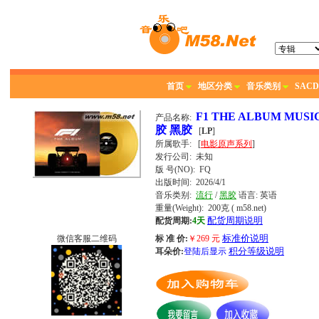
首页
地区分类
音乐类别
SACD
F1 THE ALBUM MUS
产品名称:
胶 黑胶
[
LP
]
所属歌手:
[
电影原声系列
]
发行公司:
未知
版 号(NO): FQ
出版时间:
2026/4/1
音乐类别:
流行
/
黑胶
语言:
英语
重量(Weight): 200克
( m58.net)
配货周期说明
配货周期:
4天
标准价说明
微信客服二维码
标 准 价:
￥
269
元
积分等级说明
耳朵价:
登陆后显示