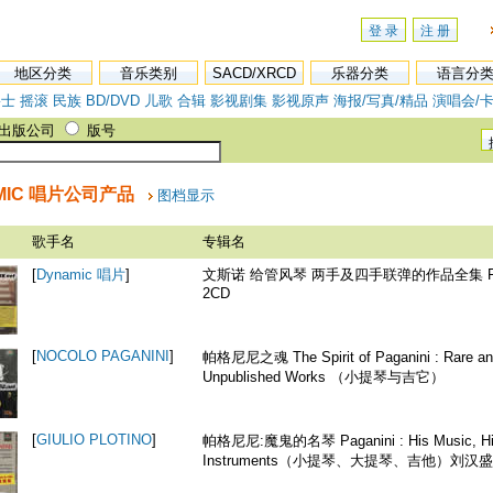
登 录
注 册
地区分类
音乐类别
SACD/XRCD
乐器分类
语言分
爵士
摇滚
民族
BD/DVD
儿歌
合辑
影视剧集
影视原声
海报/写真/精品
演唱会/卡
出版公司
版号
MIC 唱片公司产品
图档显示
歌手名
专辑名
[
Dynamic 唱片
]
文斯诺 给管风琴 两手及四手联弹的作品全集 FO
2CD
[
NOCOLO PAGANINI
]
帕格尼尼之魂 The Spirit of Paganini : Rare a
Unpublished Works （小提琴与吉它）
[
GIULIO PLOTINO
]
帕格尼尼:魔鬼的名琴 Paganini : His Music, H
Instruments（小提琴、大提琴、吉他）刘汉