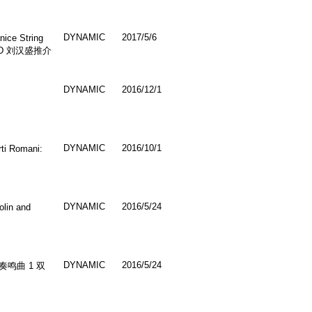
DYNAMIC
2017/5/6
ice String
CD 刘汉盛推介
DYNAMIC
2016/12/1
DYNAMIC
2016/10/1
Romani:
DYNAMIC
2016/5/24
in and
DYNAMIC
2016/5/24
与吉他奏鸣曲 1 双