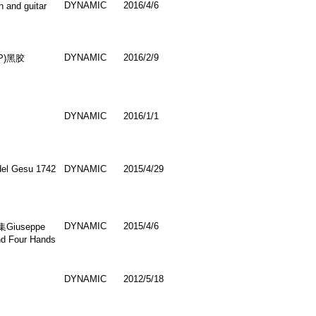
DYNAMIC
2016/4/6
 and guitar
DYNAMIC
2016/2/9
P)黑胶
DYNAMIC
2016/1/1
 del Gesu 1742
DYNAMIC
2015/4/29
DYNAMIC
2015/4/6
useppe
d Four Hands
DYNAMIC
2012/5/18