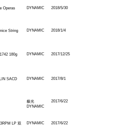
DYNAMIC
2018/5/30
 Operas
DYNAMIC
2018/1/4
ice String
DYNAMIC
2017/12/25
42 180g
DYNAMIC
2017/8/1
IN SACD
2017/6/22
极光
DYNAMIC
DYNAMIC
2017/6/22
3RPM LP 双