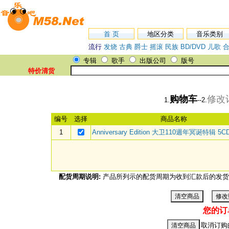
首 页
地区分类
音乐类别
流行
发烧
古典
爵士
摇滚
民族
BD/DVD
儿歌
专辑
歌手
出版公司
版号
特价清货
购物车
修改
1.
--2.
编号
选择
商品名称
1
Anniversary Edition 大卫110週年冥诞特辑 5
配货周期说明:
产品所列示的配货周期为收到汇款后的发货
您的订
取消订购