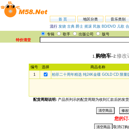
首 页
地区分类
音乐类别
流行
发烧
古典
爵士
摇滚
民族
BD/DVD
儿歌
专辑
歌手
出版公司
版号
特价清货
购物车
修改
1.
--2.
编号
选择
商品名称
1
柏菲二十周年精选 纯24K金碟 GOLD CD 限量
配货周期说明:
产品所列示的配货周期为收到汇款后的发货
您的订
取消订购