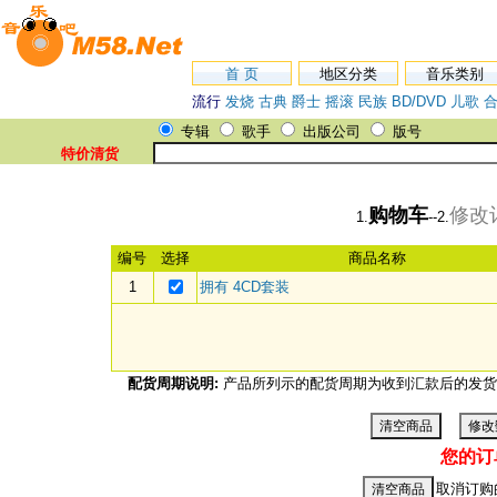
首 页
地区分类
音乐类别
流行
发烧
古典
爵士
摇滚
民族
BD/DVD
儿歌
专辑
歌手
出版公司
版号
特价清货
购物车
修改
1.
--2.
编号
选择
商品名称
1
拥有 4CD套装
配货周期说明:
产品所列示的配货周期为收到汇款后的发货
您的订
取消订购