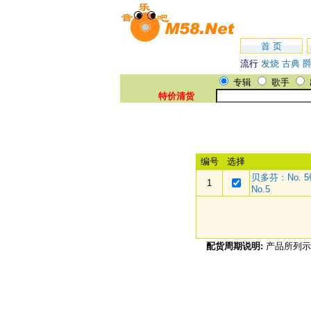
首 页
流行
发烧
古典
专辑
歌手
特价清货
编号
选择
贝多芬：No. 5钢琴
1
No.5
配货周期说明:
产品所列示