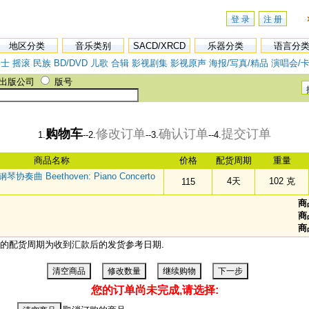
登 录
注 册
地区分类
音乐类别
SACD/XRCD
乐器分类
语言分
爵士
摇滚
民族
BD/DVD
儿歌
合辑
影视剧集
影视原声
海报/写真/精品
演唱会/卡
出版公司
版号
购物车
修改订单
确认订单
提交订单
1.
--2.
--3.
--4.
商品名称
价格
配货周期
重量
协奏曲 Beethoven: Piano Concerto
4天
102 克
115
商
商
商
的配货周期为收到汇款后的发货参考日期.
您的订单尚未完成,请选择: