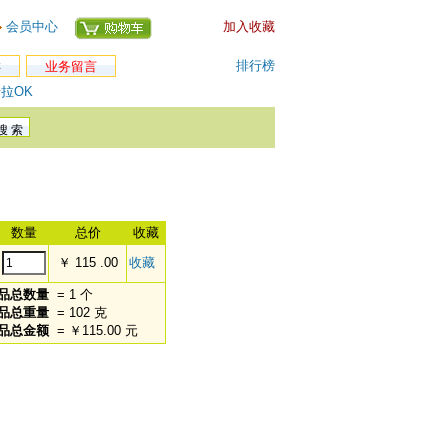
会员中心
加入收藏
排行榜
类
业务留言
拉OK
数量
总价
收藏
￥ 115 .00
收藏
品总数量
= 1 个
品总重量
= 102 克
品总金额
= ￥115.00 元