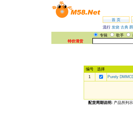
首 页
流行
发烧
古典
专辑
歌手
特价清货
编号
选择
1
Purely DMMC
配货周期说明:
产品所列示