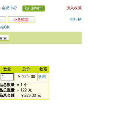
会员中心
加入收藏
排行榜
类
业务留言
拉OK
数量
总价
收藏
￥ 229 .00
收藏
品总数量
= 1 个
品总重量
= 122 克
品总金额
= ￥229.00 元