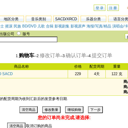
登 录
注 册
地区分类
音乐类别
SACD/XRCD
乐器分类
语言分
爵士
摇滚
民族
BD/DVD
儿歌
合辑
影视剧集
影视原声
海报/写真/精品
演唱会/卡
出版公司
版号
购物车
修改订单
确认订单
提交订单
1.
--2.
--3.
--4.
商品名称
价格
配货周期
重量
D SACD
229
4天
122 克
商
商
商
的配货周期为收到汇款后的发货参考日期.
您的订单尚未完成,请选择:
取消订购的商品