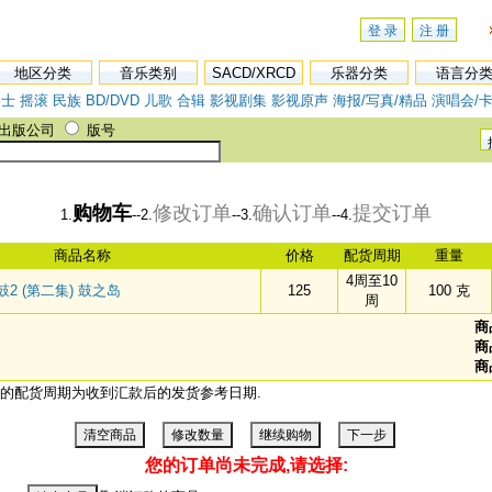
登 录
注 册
地区分类
音乐类别
SACD/XRCD
乐器分类
语言分
爵士
摇滚
民族
BD/DVD
儿歌
合辑
影视剧集
影视原声
海报/写真/精品
演唱会/卡
出版公司
版号
购物车
修改订单
确认订单
提交订单
1.
--2.
--3.
--4.
商品名称
价格
配货周期
重量
4周至10
2 (第二集) 鼓之岛
125
100 克
周
商
商
商
的配货周期为收到汇款后的发货参考日期.
您的订单尚未完成,请选择: