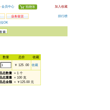
会员中心
加入收藏
排行榜
类
业务留言
拉OK
数量
总价
收藏
￥ 125 .00
收藏
品总数量
= 1 个
品总重量
= 100 克
品总金额
= ￥125.00 元