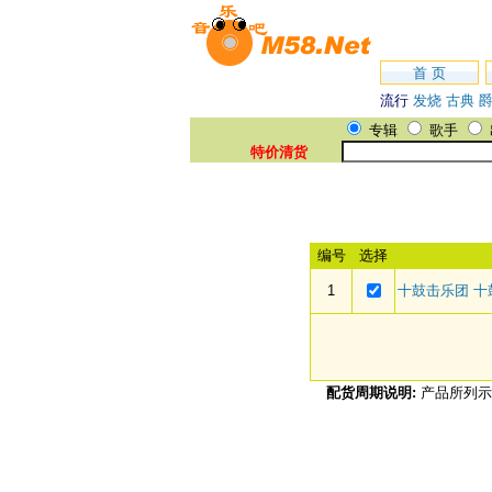
首 页
流行
发烧
古典
专辑
歌手
特价清货
编号
选择
1
十鼓击乐团 十鼓
配货周期说明:
产品所列示